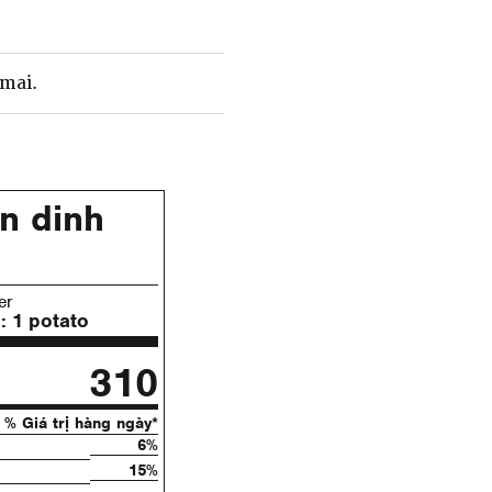
 mai.
n dinh
er
ụ:
1 potato
310
% Giá trị hàng ngày*
6%
15%