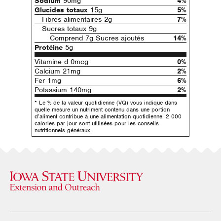
Sodium
90mg
4%
Glucides totaux
15g
5%
Fibres alimentaires 2g
7%
Sucres totaux 9g
Comprend 7g Sucres ajoutés
14%
Protéine
5g
Vitamine d 0mcg
0%
Calcium 21mg
2%
Fer 1mg
6%
Potassium 140mg
2%
* Le % de la valeur quotidienne (VQ) vous indique dans
quelle mesure un nutriment contenu dans une portion
d’aliment contribue à une alimentation quotidienne. 2 000
calories par jour sont utilisées pour les conseils
nutritionnels généraux.