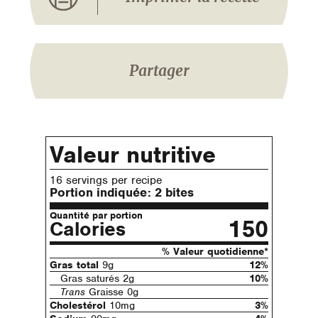
Partager
Valeur nutritive
16 servings per recipe
Portion indiquée:
2 bites
Quantité par portion
150
Calories
% Valeur quotidienne*
Gras total
9g
12%
Gras saturés 2g
10%
Trans
Graisse 0g
Cholestérol
10mg
3%