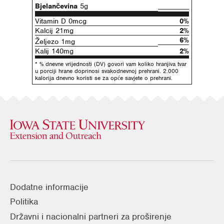
Bjelančevina
5g
Vitamin D 0mcg
0%
Kalcij 21mg
2%
6%
Željezo 1mg
Kalij 140mg
2%
* % dnevne vrijednosti (DV) govori vam koliko hranjiva tvar
u porciji hrane doprinosi svakodnevnoj prehrani. 2.000
kalorija dnevno koristi se za opće savjete o prehrani.
Dodatne informacije
Politika
Državni i nacionalni partneri za proširenje