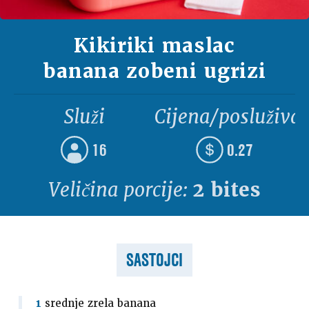
Kikiriki maslac
banana zobeni ugrizi
Služi
Cijena/posluživa
16
0.27
Veličina porcije:
2 bites
SASTOJCI
1
srednje zrela banana