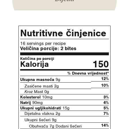
Nutritivne činjenice
16 servings per recipe
Veličina porcije:
2 bites
Količina po porciji
150
Kalorija
% Dnevna vrijednost*
12%
Ukupna masnoća
9g
10%
Zasićene masti 2g
Kroz
Mast 0g
Kolesterol
10mg
3%
Natrij
90mg
4%
Ukupni ugljikohidrati
15g
5%
Dijetalna vlakna 2g
7%
Ukupni šećeri 9g
14%
Obuhvaća 7g Dodani šećeri