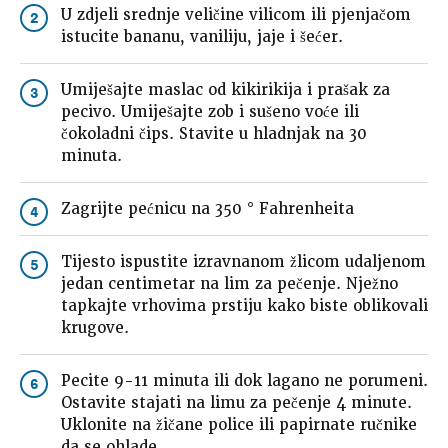
U zdjeli srednje veličine vilicom ili pjenjačom
2
istucite bananu, vaniliju, jaje i šećer.
Umiješajte maslac od kikirikija i prašak za
3
pecivo. Umiješajte zob i sušeno voće ili
čokoladni čips. Stavite u hladnjak na 30
minuta.
Zagrijte pećnicu na 350 ° Fahrenheita
4
Tijesto ispustite izravnanom žlicom udaljenom
5
jedan centimetar na lim za pečenje. Nježno
tapkajte vrhovima prstiju kako biste oblikovali
krugove.
Pecite 9-11 minuta ili dok lagano ne porumeni.
6
Ostavite stajati na limu za pečenje 4 minute.
Uklonite na žičane police ili papirnate ručnike
da se ohlade.