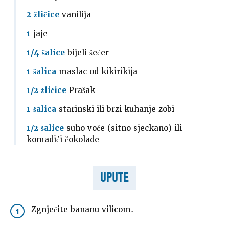
2 žličice
vanilija
1
jaje
1/4 šalice
bijeli šećer
1 šalica
maslac od kikirikija
1/2 žličice
Prašak
1 šalica
starinski ili brzi kuhanje zobi
1/2 šalice
suho voće (sitno sjeckano) ili
komadići čokolade
UPUTE
Zgnječite bananu vilicom.
1