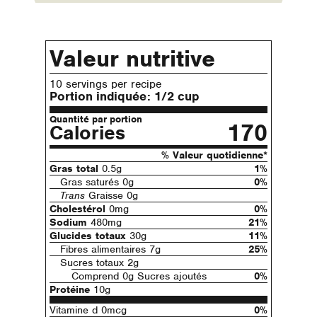
Valeur nutritive
10 servings per recipe
Portion indiquée:
1/2 cup
Quantité par portion
170
Calories
% Valeur quotidienne*
Gras total
0.5g
1%
Gras saturés 0g
0%
Trans
Graisse 0g
Cholestérol
0mg
0%
Sodium
480mg
21%
Glucides totaux
30g
11%
Fibres alimentaires 7g
25%
Sucres totaux 2g
Comprend 0g Sucres ajoutés
0%
Protéine
10g
Vitamine d 0mcg
0%