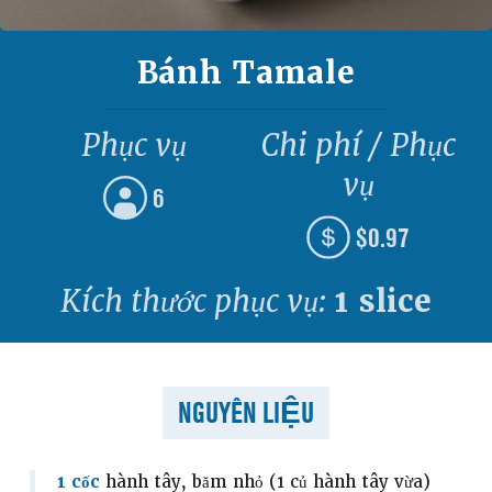
Bánh Tamale
Phục vụ
Chi phí / Phục
vụ
6
$0.97
Kích thước phục vụ:
1 slice
NGUYÊN LIỆU
1 cốc
hành tây, băm nhỏ (1 củ hành tây vừa)