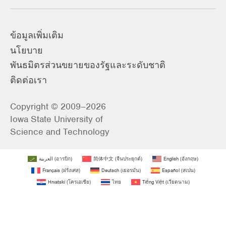
ข้อมูลเพิ่มเติม
นโยบาย
พันธมิตรส่วนขยายของรัฐและระดับชาติ
ติดต่อเรา
Copyright © 2009–2026
Iowa State University of
Science and Technology
العربية
(
อารบิก
)
简体中文
(
จีนประยุกต์
)
English
(
อังกฤษ
)
Français
(
ฝรั่งเศส
)
Deutsch
(
เยอรมัน
)
Español
(
สเปน
)
Hrvatski
(
โครเอเชีย
)
ไทย
Tiếng Việt
(
เวียดนาม
)