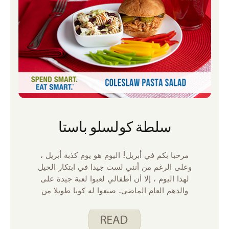
سلطة كولسلو باستا
مرحبا بكم في أبريل! اليوم هو يوم كذبة أبريل ،
وعلى الرغم من أنني لست جيدا في ابتكار الحيل
لهذا اليوم ، إلا أن أطفالي لعبوا لعبة جيدة على
والدهم العام الماضي. صنعوا له كوبا طويلا من
العصير ، إلا أنه لم يكن عصيرا ، كان جيلو. لذلك ،
عندما حاول تناول مشروب ، كان العصير عالقا
في الزجاج. هذا ليس له أي علاقة بوصفة شهر