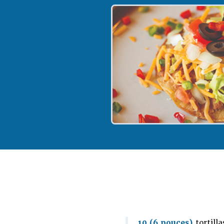
10 (6 pouces)
tortill