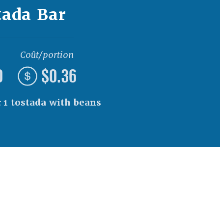
tada Bar
Coût/portion
0
$0.36
:
1 tostada with beans