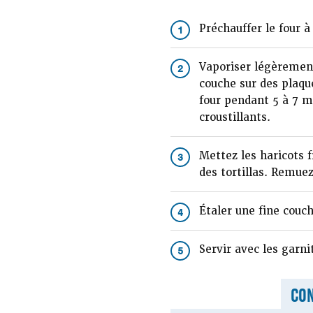
Préchauffer le four à
1
Vaporiser légèrement 
2
couche sur des plaque
four pendant 5 à 7 mi
croustillants.
Mettez les haricots 
3
des tortillas. Remue
Étaler une fine couch
4
Servir avec les garni
5
CON