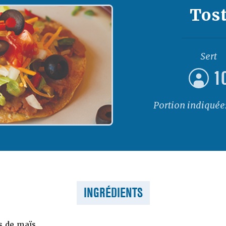
Tos
Sert
1
Portion indiquée
INGRÉDIENTS
as de maïs