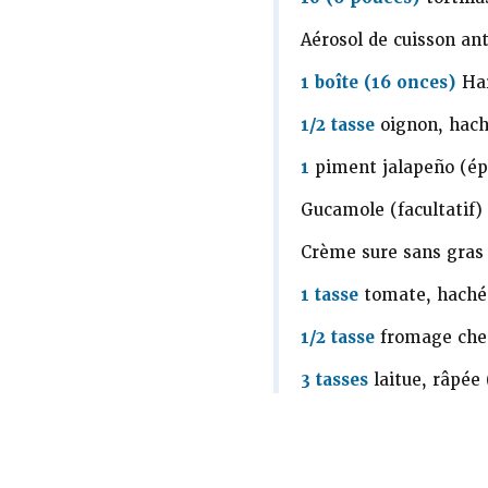
Aérosol de cuisson ant
1 boîte (16 onces)
Har
1/2 tasse
oignon, haché
1
piment jalapeño (épé
Gucamole (facultatif)
Crème sure sans gras (
1 tasse
tomate, hachée
1/2 tasse
fromage ched
3 tasses
laitue, râpée 