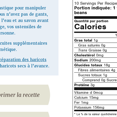
10 Servings Per Recipe
Portion indiquée:
1
astique pour manipuler
beans
ous n’avez pas de gants,
 l’eau et au savon avant
Quantité par portion
Calories
ge, vos ustensiles de
ersonne.
Gras total
1g
s cuites supplémentaires
Gras saturés 0g
métique.
Trans
Graisse 0g
Cholestérol
0mg
réparation des haricots
Sodium
200mg
Glucides totaux
18g
haricots secs à l’avance.
Fibres alimentaires 4g
Sucres totaux 1g
Comprend 0g Sucres
Protéine
3g
Vitamine d 0mcg
rimer la recette
Calcium 15mg
Fer 1mg
Potassium 156mg
* Le % de la valeur quotidienn