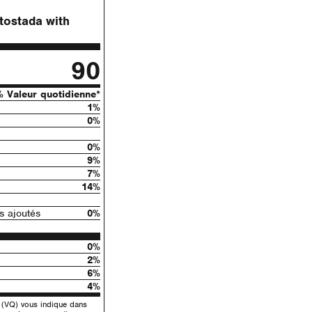
 tostada with
90
% Valeur quotidienne*
1%
0%
0%
9%
7%
14%
 ajoutés
0%
0%
2%
6%
4%
e (VQ) vous indique dans