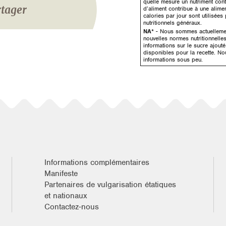
quelle mesure un nutriment con
tager
d’aliment contribue à une alime
calories par jour sont utilisées
nutritionnels généraux.
NA*
- Nous sommes actuellement
nouvelles normes nutritionnelle
informations sur le sucre ajout
disponibles pour la recette. No
informations sous peu.
Informations complémentaires
Manifeste
Partenaires de vulgarisation étatiques
et nationaux
Contactez-nous