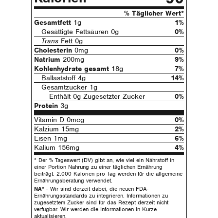
% Täglicher Wert*
Gesamtfett
1g
1%
Gesättigte Fettsäuren 0g
0%
Trans
Fett 0g
Cholesterin
0mg
0%
Natrium
200mg
9%
Kohlenhydrate gesamt
18g
7%
Ballaststoff 4g
14%
Gesamtzucker 1g
Enthält 0g Zugesetzter Zucker
0%
Protein
3g
Vitamin D 0mcg
0%
Kalzium 15mg
2%
Eisen 1mg
6%
Kalium 156mg
4%
* Der % Tageswert (DV) gibt an, wie viel ein Nährstoff in
einer Portion Nahrung zu einer täglichen Ernährung
beiträgt. 2.000 Kalorien pro Tag werden für die allgemeine
Ernährungsberatung verwendet.
NA*
- Wir sind derzeit dabei, die neuen FDA-
Ernährungsstandards zu integrieren. Informationen zu
zugesetztem Zucker sind für das Rezept derzeit nicht
verfügbar. Wir werden die Informationen in Kürze
aktualisieren.