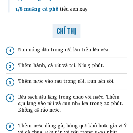
1/8 muỗng cà phê
tiêu đen xay
CHỈ THỊ
Đun nóng dầu trong nồi lớn trên lửa vừa.
1
Thêm hành, cà rốt và tỏi. Nấu 5 phút.
2
Thêm nước vào rau trong nồi. Đun đến sôi.
3
Rửa sạch đậu lăng trong chao với nước. Thêm
4
đậu lăng vào nồi và đun nhỏ lửa trong 20 phút.
Không để ráo nước.
Thêm nước dùng gà, húng quế khô hoặc gia vị Ý
5
và cà chua. Đậy nắp và nấu trong 5-10 phút.