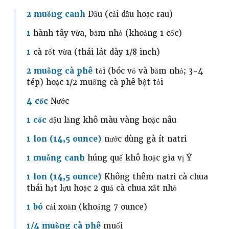
2 muỗng canh
Dầu (cải dầu hoặc rau)
1
hành tây vừa, băm nhỏ (khoảng 1 cốc)
1
cà rốt vừa (thái lát dày 1/8 inch)
2 muỗng cà phê
tỏi (bóc vỏ và băm nhỏ; 3-4
tép) hoặc 1/2 muỗng cà phê bột tỏi
4 cốc
Nước
1 cốc
đậu lăng khô màu vàng hoặc nâu
1 lon (14,5 ounce)
nước dùng gà ít natri
1 muỗng canh
húng quế khô hoặc gia vị Ý
1 lon (14,5 ounce)
Không thêm natri cà chua
thái hạt lựu hoặc 2 quả cà chua xắt nhỏ
1 bó
cải xoăn (khoảng 7 ounce)
1/4 muỗng cà phê
muối