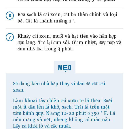
Rửa sạch lá cải xoăn, cắt bỏ thân chính và loại
6
bỏ. Cắt lá thành miếng 1".
Khuấy cải xoăn, muối và hạt tiêu vào hỗn hợp
7
đậu lăng. Trở lại đun sôi. Giảm nhiệt, đậy nắp và
đun nhỏ lửa trong 3 phút.
MẸO
Sử dụng kéo nhà bếp thay vì dao để cắt cải
xoăn.
Làm khoai tây chiên cải xoăn từ lá thừa. Rưới
một ít dầu lên lá khô, sạch. Trải lá trên một
tấm bánh quy. Nướng 12-20 phút ở 350 ° F. Lá
nên mỏng và nứt, nhưng không có màu nâu.
Lấy ra khỏi lò và rắc muối.