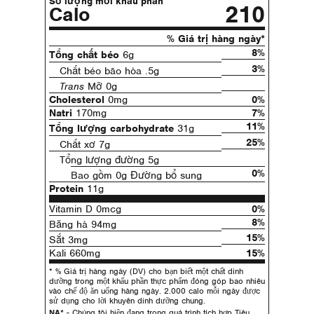
Số lượng mỗi khẩu phần
210
Calo
% Giá trị hàng ngày*
8%
Tổng chất béo
6g
3%
Chất béo bão hòa .5g
Trans
Mỡ 0g
Cholesterol
0mg
0%
Natri
170mg
7%
11%
Tổng lượng carbohydrate
31g
25%
Chất xơ 7g
Tổng lượng đường 5g
0%
Bao gồm 0g Đường bổ sung
Protein
11g
Vitamin D 0mcg
0%
8%
Băng hà 94mg
15%
Sắt 3mg
Kali 660mg
15%
* % Giá trị hàng ngày (DV) cho bạn biết một chất dinh
dưỡng trong một khẩu phần thực phẩm đóng góp bao nhiêu
vào chế độ ăn uống hàng ngày. 2.000 calo mỗi ngày được
sử dụng cho lời khuyên dinh dưỡng chung.
NA*
- Chúng tôi hiện đang trong quá trình tích hợp Tiêu