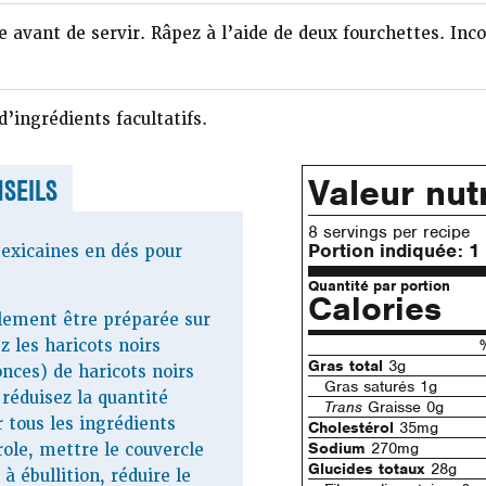
te avant de servir. Râpez à l’aide de deux fourchettes. Inco
d’ingrédients facultatifs.
Valeur nutr
SEILS
8 servings per recipe
Portion indiquée:
1
exicaines en dés pour
Quantité par portion
Calories
lement être préparée sur
z les haricots noirs
Gras total
3g
onces) de haricots noirs
Gras saturés 1g
 réduisez la quantité
Trans
Graisse 0g
r tous les ingrédients
Cholestérol
35mg
Sodium
270mg
ole, mettre le couvercle
Glucides totaux
28g
 à ébullition, réduire le