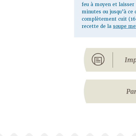
feu à moyen et laisser
minutes ou jusqu’à ce q
complètement cuit (165
recette de la
soupe mex
Imp
Par