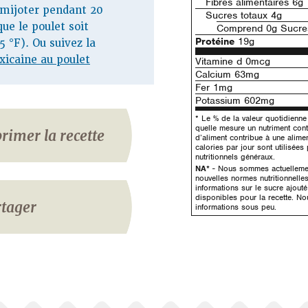
Fibres alimentaires 6g
 mijoter pendant 20
Sucres totaux 4g
ue le poulet soit
Comprend 0g Sucres
Protéine
19g
 °F). Ou suivez la
icaine au poulet
Vitamine d 0mcg
Calcium 63mg
Fer 1mg
Potassium 602mg
* Le % de la valeur quotidienn
quelle mesure un nutriment con
rimer la recette
d’aliment contribue à une alime
calories par jour sont utilisées
nutritionnels généraux.
NA*
- Nous sommes actuellement
nouvelles normes nutritionnelle
informations sur le sucre ajout
disponibles pour la recette. No
tager
informations sous peu.