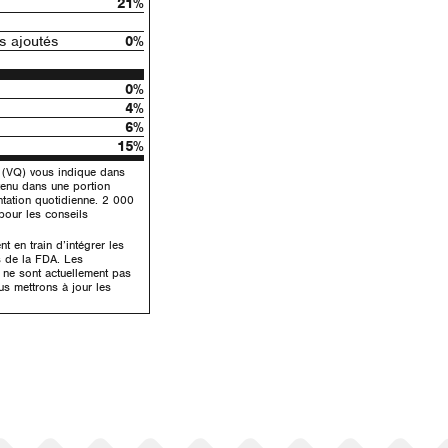
21%
 ajoutés
0%
0%
4%
6%
15%
e (VQ) vous indique dans
tenu dans une portion
ntation quotidienne. 2 000
 pour les conseils
 en train d’intégrer les
s de la FDA. Les
é ne sont actuellement pas
us mettrons à jour les