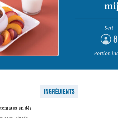
mi
Sert
8
Portion in
INGRÉDIENTS
tomates en dés