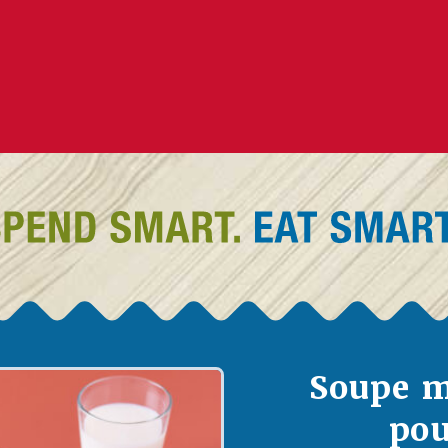
Soupe m
pou