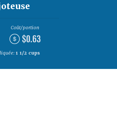
joteuse
Coût/portion
$0.63
diquée:
1 1/2 cups