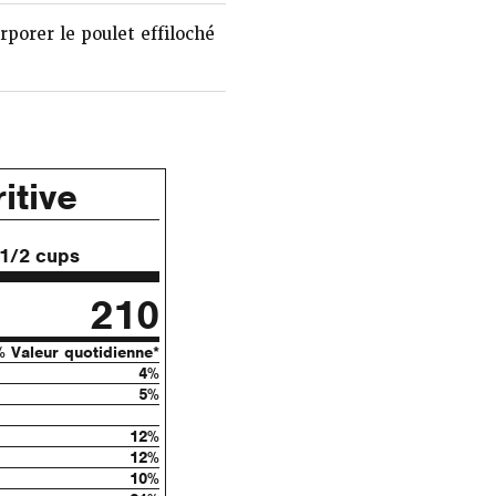
rporer le poulet effiloché
itive
 1/2 cups
210
% Valeur quotidienne*
4%
5%
12%
12%
10%