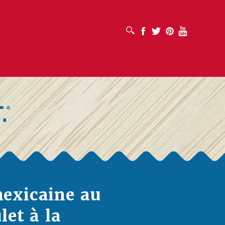
OUVRIR LA BOÎTE DE RECHERCHE
Facebook
Twitter
Pinterest
Youtube
exicaine au
let à la