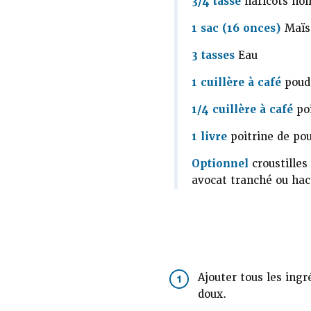
3/4 tasse
haricots noir
1 sac (16 onces)
Maïs 
3 tasses
Eau
1 cuillère à café
poudr
1/4 cuillère à café
po
1 livre
poitrine de pou
Optionnel
croustilles
avocat tranché ou hac
Ajouter tous les ingr
1
doux.