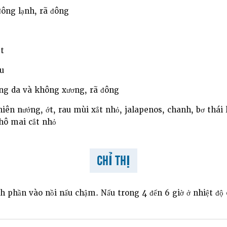
ông lạnh, rã đông
t
u
ng da và không xương, rã đông
iên nướng, ớt, rau mùi xắt nhỏ, jalapenos, chanh, bơ thái l
hô mai cắt nhỏ
CHỈ THỊ
h phần vào nồi nấu chậm. Nấu trong 4 đến 6 giờ ở nhiệt độ 