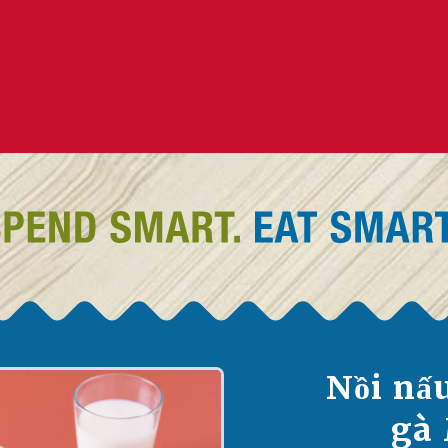
Nồi nấ
gà