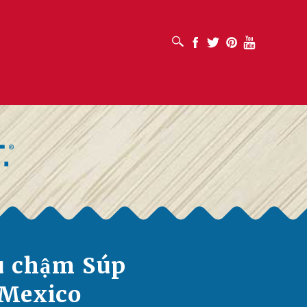
MỞ HỘP TÌM KIẾM
Facebook
Twitter
Pinterest
Youtube
u chậm Súp
 Mexico