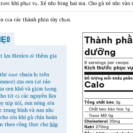
trước khi phục vụ. Xé nhỏ bằng hai nĩa. Cho gà xé nhỏ vào 
ọn của các thành phần tùy chọn.
Thành phầ
MẸO
dưỡng
ạt lựu Mexico để thêm gia
8 servings per recipe
Kích thước phục v
thể được chuẩn bị trên
Số lượng mỗi khẩu phần
Calo
 ounce) đậu đen (để ráo
đậu đen khô và giảm lượng
ho tất cả các nguyên liệu
Tổng chất béo
3g
ậy nắp nồi, đun nóng đến
Chất béo bão hòa 1g
c trung bình và đun nhỏ
Trans
Mỡ 0g
 cho đến khi gà chín hoàn
Cholesterol
35mg
àm theo công thức cho
Súp
Natri
270mg