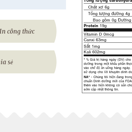
Tổng lượng carbohydra
Chất xơ 6g
Tổng lượng đường 4g
Bao gồm 0g Đường 
Protein
19g
In công thức
Vitamin D 0mcg
Canxi 63mg
Sắt 1mg
Kali 602mg
* % Giá trị hàng ngày (DV) cho 
ia sẻ
dưỡng trong một khẩu phần th
vào chế độ ăn uống hàng ngày.
sử dụng cho lời khuyên dinh d
NA*
- Chúng tôi hiện đang trong
chuẩn Dinh dưỡng mới của FDA
thêm vào hiện không có sẵn cho
sớm cập nhật thông tin.