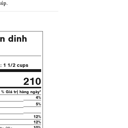
súp.
n dinh
ụ:
1 1/2 cups
210
% Giá trị hàng ngày*
4%
5%
12%
12%
10%