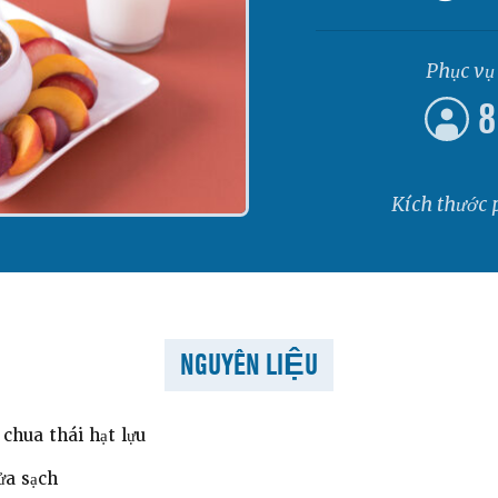
Phục vụ
8
Kích thước 
NGUYÊN LIỆU
chua thái hạt lựu
ửa sạch