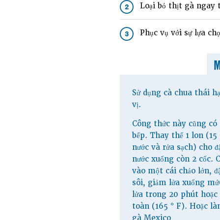
Loại bỏ thịt gà ngay 
2
Phục vụ với sự lựa ch
3
Sử dụng cà chua thái h
vị.
Công thức này cũng có 
bếp. Thay thế 1 lon (15
nước và rửa sạch) cho 
nước xuống còn 2 cốc. C
vào một cái chảo lớn, đ
sôi, giảm lửa xuống mứ
lửa trong 20 phút hoặc
toàn (165 ° F). Hoặc l
gà Mexico