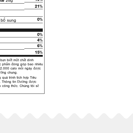
te
28g
21%
0%
bổ sung
0%
4%
6%
15%
bạn biết một chất dinh
ực phẩm đóng góp bao nhiêu
 2.000 calo mỗi ngày được
ưỡng chung.
 quá trình tích hợp Tiêu
. Thông tin Đường được
 công thức. Chúng tôi sẽ