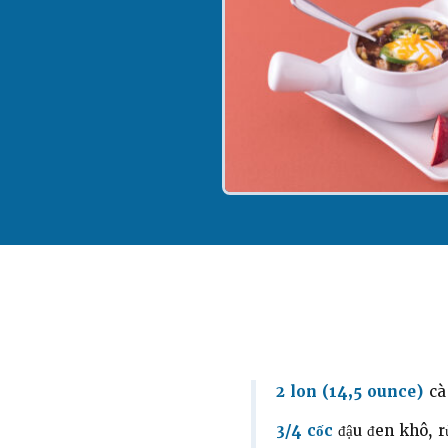
2 lon (14,5 ounce)
cà 
3/4 cốc
đậu đen khô, r