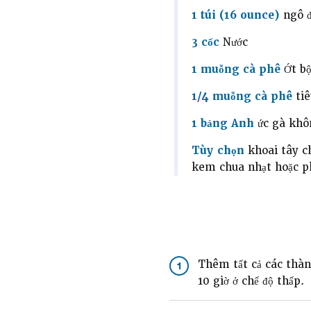
1 túi (16 ounce)
ngô đ
3 cốc
Nước
1 muỗng cà phê
Ớt bộ
1/4 muỗng cà phê
tiê
1 bảng Anh
ức gà khô
Tùy chọn
khoai tây ch
kem chua nhạt hoặc p
Thêm tất cả các thàn
1
10 giờ ở chế độ thấp.