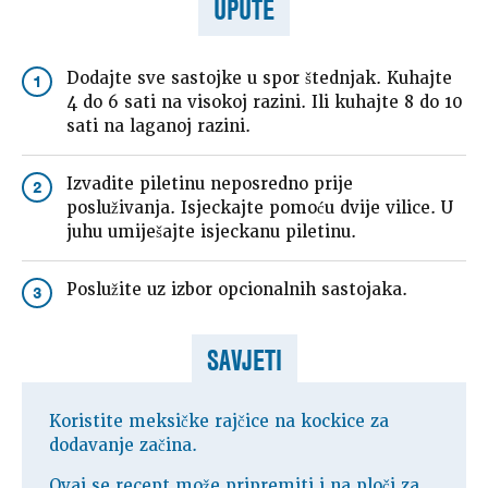
UPUTE
Dodajte sve sastojke u spor štednjak. Kuhajte
1
4 do 6 sati na visokoj razini. Ili kuhajte 8 do 10
sati na laganoj razini.
Izvadite piletinu neposredno prije
2
posluživanja. Isjeckajte pomoću dvije vilice. U
juhu umiješajte isjeckanu piletinu.
Poslužite uz izbor opcionalnih sastojaka.
3
SAVJETI
Koristite meksičke rajčice na kockice za
dodavanje začina.
Ovaj se recept može pripremiti i na ploči za