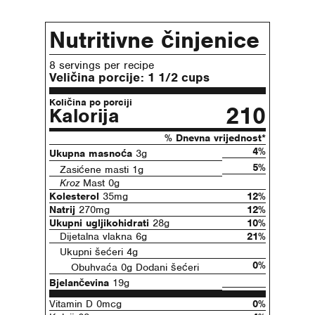
Nutritivne činjenice
8 servings per recipe
Veličina porcije:
1 1/2 cups
Količina po porciji
210
Kalorija
% Dnevna vrijednost*
4%
Ukupna masnoća
3g
5%
Zasićene masti 1g
Kroz
Mast 0g
Kolesterol
35mg
12%
Natrij
270mg
12%
Ukupni ugljikohidrati
28g
10%
Dijetalna vlakna 6g
21%
Ukupni šećeri 4g
0%
Obuhvaća 0g Dodani šećeri
Bjelančevina
19g
Vitamin D 0mcg
0%