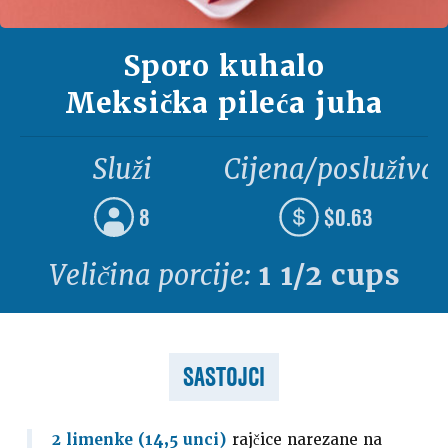
Sporo kuhalo
Meksička pileća juha
Služi
Cijena/posluživa
8
$0.63
Veličina porcije:
1 1/2 cups
SASTOJCI
2 limenke (14,5 unci)
rajčice narezane na