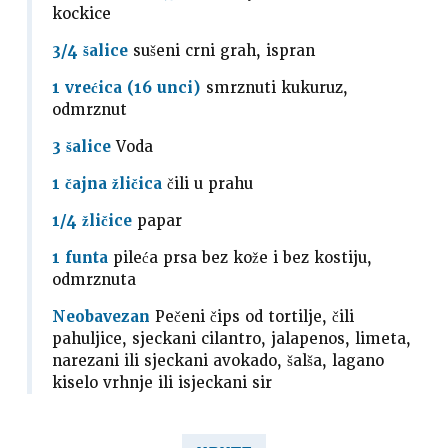
kockice
3/4 šalice
sušeni crni grah, ispran
1 vrećica (16 unci)
smrznuti kukuruz,
odmrznut
3 šalice
Voda
1 čajna žličica
čili u prahu
1/4 žličice
papar
1 funta
pileća prsa bez kože i bez kostiju,
odmrznuta
Neobavezan
Pečeni čips od tortilje, čili
pahuljice, sjeckani cilantro, jalapenos, limeta,
narezani ili sjeckani avokado, šalša, lagano
kiselo vrhnje ili isjeckani sir