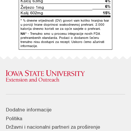
Kalcij 63mg
4%
6%
Željezo 1mg
Kalij 602mg
15%
* % dnevne vrijednosti (DV) govori vam koliko hranjiva tvar
u porciji hrane doprinosi svakodnevnoj prehrani. 2.000
kalorija dnevno koristi se za opće savjete o prehrani.
NA*
- Trenutno smo u procesu integracije novih FDA
prehrambenih standarda. Podaci o dodanom šećeru
trenutno nisu dostupni za recept. Uskoro ćemo ažurirati
informacije.
Dodatne informacije
Politika
Državni i nacionalni partneri za proširenje