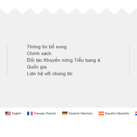
Thông tin bổ sung
Chính sách
Đối tác Khuyến nông Tiểu bang &
Quốc gia
Liên hệ với chúng tôi
English
Français
(
French
)
Deutsch
(
German
)
Español
(
Spanish
)