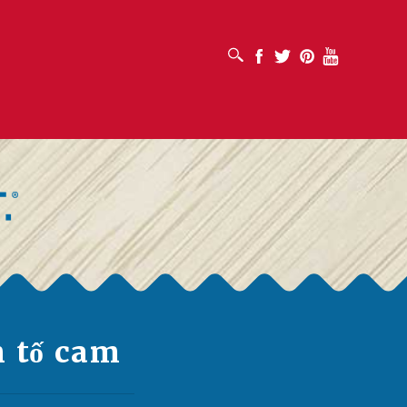
MỞ HỘP TÌM KIẾM
Facebook
Twitter
Pinterest
Youtube
h tố cam