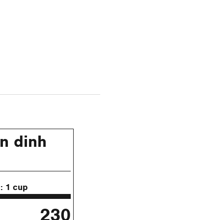
n dinh
ụ:
1 cup
230