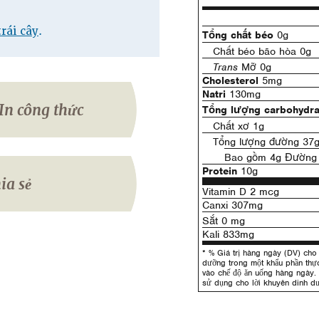
trái cây
.
Tổng chất béo
0g
Chất béo bão hòa 0g
Trans
Mỡ 0g
Cholesterol
5mg
Natri
130mg
In công thức
Tổng lượng carbohydra
Chất xơ 1g
Tổng lượng đường 37
Bao gồm 4g Đường 
Protein
10g
ia sẻ
Vitamin D 2 mcg
Canxi 307mg
Sắt 0 mg
Kali 833mg
* % Giá trị hàng ngày (DV) cho 
dưỡng trong một khẩu phần th
vào chế độ ăn uống hàng ngày.
sử dụng cho lời khuyên dinh d