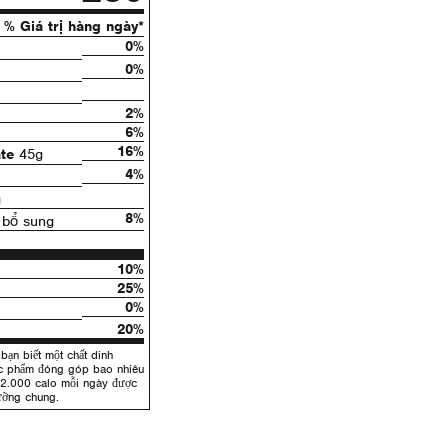
% Giá trị hàng ngày*
0%
0%
2%
6%
16%
te
45g
4%
g
8%
bổ sung
10%
25%
0%
20%
bạn biết một chất dinh
ực phẩm đóng góp bao nhiêu
 2.000 calo mỗi ngày được
ưỡng chung.