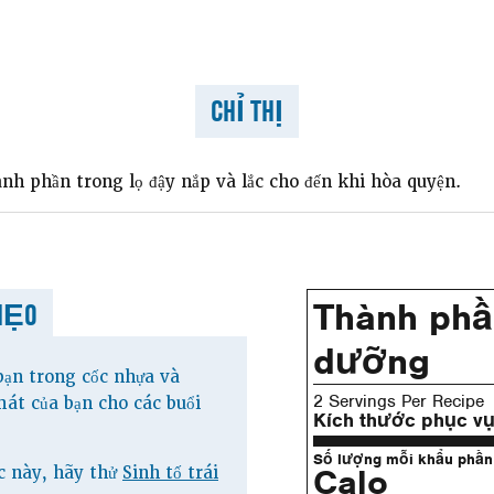
CHỈ THỊ
ành phần trong lọ đậy nắp và lắc cho đến khi hòa quyện.
Thành phầ
MẸO
dưỡng
bạn trong cốc nhựa và
2 Servings Per Recipe
át của bạn cho các buổi
Kích thước phục v
Số lượng mỗi khẩu phần
Calo
c này, hãy thử
Sinh tố trái