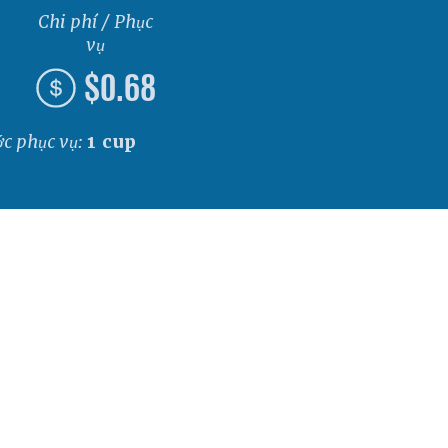
Chi phí / Phục
vụ
$0.68
ớc phục vụ:
1 cup