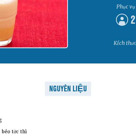
Phục vụ
2
Kích thư
NGUYÊN LIỆU
g
béo tức thì