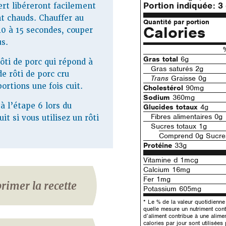
Portion indiquée:
3
ert libéreront facilement
ont chauds. Chauffer au
Quantité par portion
Calories
0 à 15 secondes, couper
us.
Gras total
6g
rôti de porc qui répond à
Gras saturés 2g
de rôti de porc cru
Trans
Graisse 0g
ortions une fois cuit.
Cholestérol
90mg
Sodium
360mg
 à l’étape 6 lors du
Glucides totaux
4g
Fibres alimentaires 0g
it si vous utilisez un rôti
Sucres totaux 1g
Comprend 0g Sucres
Protéine
33g
Vitamine d 1mcg
Calcium 16mg
Fer 1mg
rimer la recette
Potassium 605mg
* Le % de la valeur quotidienn
quelle mesure un nutriment con
d’aliment contribue à une alime
calories par jour sont utilisées