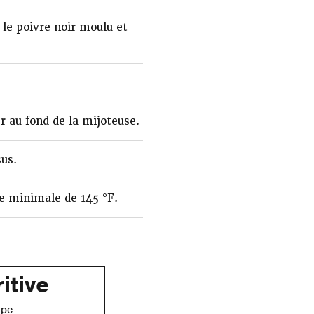
, le poivre noir moulu et
r au fond de la mijoteuse.
sus.
re minimale de 145 °F.
itive
ipe