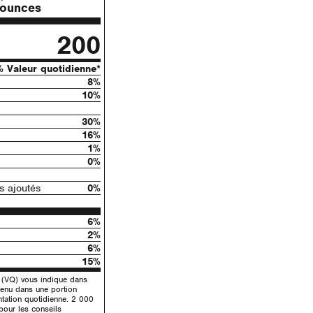
 ounces
200
% Valeur quotidienne*
8%
10%
30%
16%
1%
0%
 ajoutés
0%
6%
2%
6%
15%
e (VQ) vous indique dans
tenu dans une portion
ntation quotidienne. 2 000
 pour les conseils