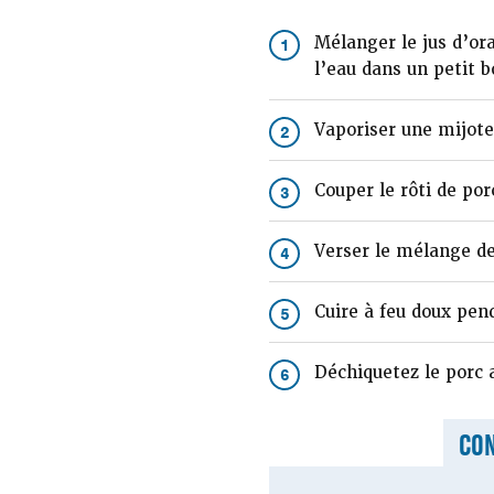
Mélanger le jus d’oran
1
l’eau dans un petit b
Vaporiser une mijote
2
Couper le rôti de po
3
Verser le mélange de 
4
Cuire à feu doux pen
5
Déchiquetez le porc 
6
CON