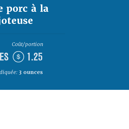
e porc à la
joteuse
Coût/portion
IES
1.25
ndiquée:
3 ounces