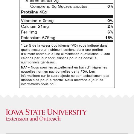
Sucres totaux 2g
Comprend 0g Sucres ajoutés
0%
Protéine
40g
Vitamine d 0mcg
0%
Calcium 21mg
2%
Fer 1mg
6%
Potassium 675mg
15%
* Le % de la valeur quotidienne (VQ) vous indique dans
quelle mesure un nutriment contenu dans une portion
d’aliment contribue à une alimentation quotidienne. 2 000
calories par jour sont utilisées pour les conseils
nutritionnels généraux.
NA*
- Nous sommes actuellement en train d’intégrer les
nouvelles normes nutritionnelles de la FDA. Les
informations sur le sucre ajouté ne sont actuellement pas
disponibles pour la recette. Nous mettrons à jour les
informations sous peu.