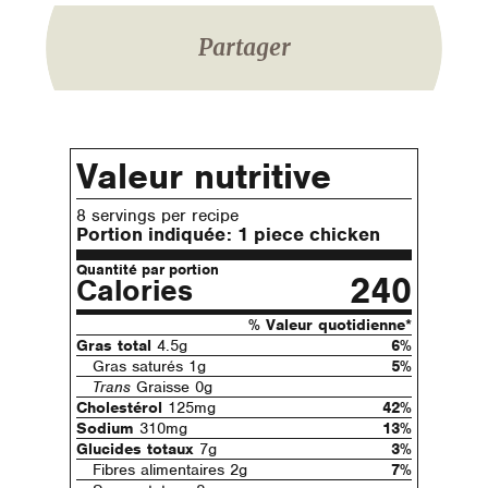
Partager
Valeur nutritive
8 servings per recipe
Portion indiquée:
1 piece chicken
Quantité par portion
240
Calories
% Valeur quotidienne*
Gras total
4.5g
6%
Gras saturés 1g
5%
Trans
Graisse 0g
Cholestérol
125mg
42%
Sodium
310mg
13%
Glucides totaux
7g
3%
Fibres alimentaires 2g
7%