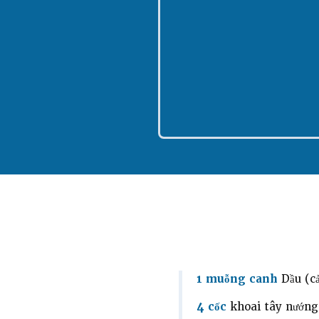
1 muỗng canh
Dầu (cả
4 cốc
khoai tây nướng 