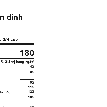
n dinh
ụ:
3/4 cup
180
% Giá trị hàng ngày*
4%
0%
0%
11%
12%
te
34g
18%