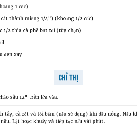
hoảng 1 cốc)
à cắt thành miếng 1/4") (khoảng 1/2 cốc)
 1/2 thìa cà phê bột tỏi (tùy chọn)
ối
u đen xay
CHỈ THỊ
hảo sâu 12" trên lửa vừa.
 tây, cà rốt và tỏi băm (nếu sử dụng) khi dầu nóng. Nấu k
âu. Lật hoặc khuấy và tiếp tục nấu vài phút.