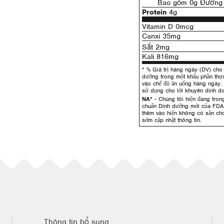
Bao gồm 0g Đường 
Protein
4g
Vitamin D 0mcg
Canxi 35mg
Sắt 2mg
Kali 816mg
* % Giá trị hàng ngày (DV) cho 
dưỡng trong một khẩu phần th
vào chế độ ăn uống hàng ngày.
sử dụng cho lời khuyên dinh d
NA*
- Chúng tôi hiện đang trong
chuẩn Dinh dưỡng mới của FDA
thêm vào hiện không có sẵn cho
sớm cập nhật thông tin.
Thông tin bổ sung