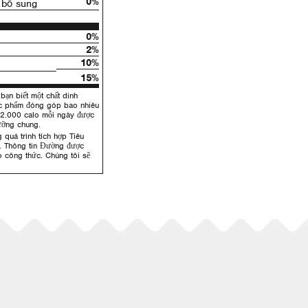
0%
bổ sung
0%
2%
10%
15%
bạn biết một chất dinh
ực phẩm đóng góp bao nhiêu
 2.000 calo mỗi ngày được
ưỡng chung.
 quá trình tích hợp Tiêu
. Thông tin Đường được
 công thức. Chúng tôi sẽ