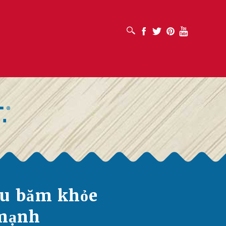
MỞ HỘP TÌM KIẾM
Facebook
Twitter
Pinterest
Youtube
u băm khỏe
mạnh