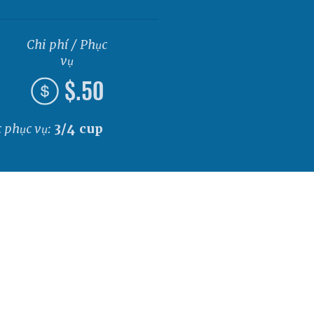
Chi phí / Phục
vụ
$.50
c phục vụ:
3/4 cup