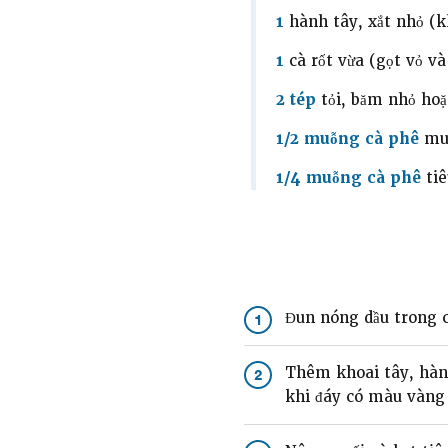
1
hành tây, xắt nhỏ (k
1
cà rốt vừa (gọt vỏ v
2 tép
tỏi, băm nhỏ hoặc
1/2 muỗng cà phê
mu
1/4 muỗng cà phê
tiê
Đun nóng dầu trong c
1
Thêm khoai tây, hành
2
khi đáy có màu vàng n