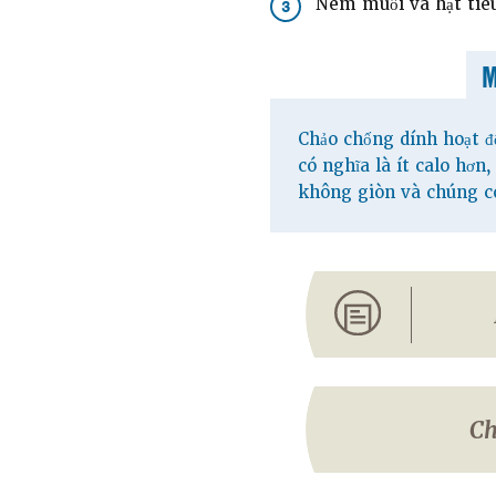
Nêm muối và hạt tiê
3
Chảo chống dính hoạt độ
có nghĩa là ít calo hơ
không giòn và chúng có
Ch