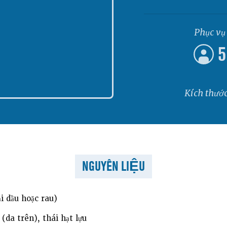
Phục vụ
5
Kích thướ
NGUYÊN LIỆU
i dầu hoặc rau)
(da trên), thái hạt lựu