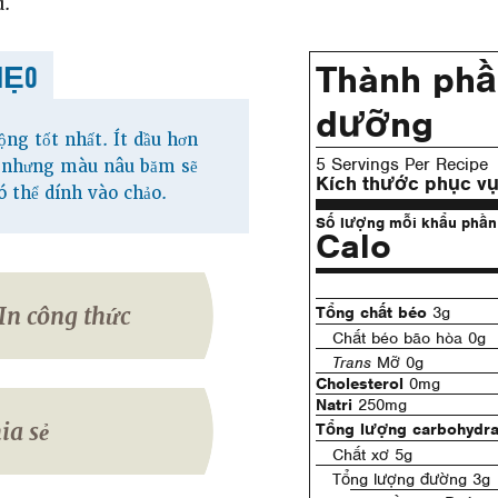
u.
Thành phầ
MẸO
dưỡng
ng tốt nhất. Ít dầu hơn
5 Servings Per Recipe
n, nhưng màu nâu băm sẽ
Kích thước phục v
 thể dính vào chảo.
Số lượng mỗi khẩu phần
Calo
In công thức
Tổng chất béo
3g
Chất béo bão hòa 0g
Trans
Mỡ 0g
Cholesterol
0mg
Natri
250mg
ia sẻ
Tổng lượng carbohydra
Chất xơ 5g
Tổng lượng đường 3g