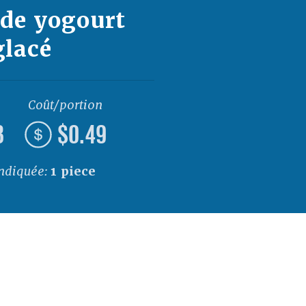
 de yogourt
glacé
Coût/portion
8
$0.49
indiquée:
1 piece