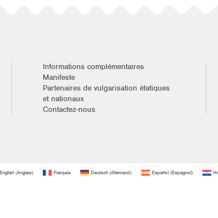
Informations complémentaires
Manifeste
Partenaires de vulgarisation étatiques
et nationaux
Contactez-nous
English
(
Anglais
)
Français
Deutsch
(
Allemand
)
Español
(
Espagnol
)
Hr