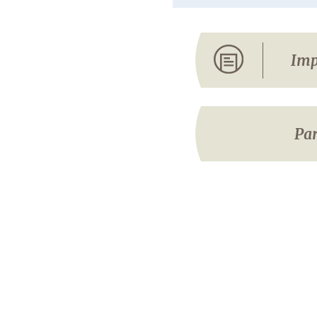
Imp
Par