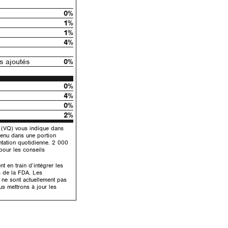
0%
1%
1%
4%
 ajoutés
0%
0%
4%
0%
2%
e (VQ) vous indique dans
tenu dans une portion
ntation quotidienne. 2 000
 pour les conseils
 en train d’intégrer les
s de la FDA. Les
é ne sont actuellement pas
us mettrons à jour les