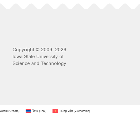
Copyright © 2009–2026
Iowa State University of
Science and Technology
vatski
(
Croate
)
ไทย
(
Thaï
)
Tiếng Việt
(
Vietnamien
)