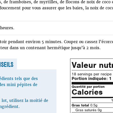
, de framboises, de myrtilles, de flocons de noix de coco 
doucement pour vous assurer que les baies, la noix de coc
heures.
toir pendant environ 5 minutes. Coupez ou cassez l’écorc
teur dans un contenant hermétique jusqu’à 2 mois.
Valeur nutr
SEILS
18 servings per recipe
Portion indiquée:
1
édients tels que des
des mini pépites de
Quantité par portion
Calories
 lot, utilisez la moitié de
Gras total
0.5g
ingrédient.
Gras saturés 0g