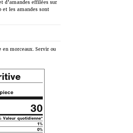
et d’amandes effilées sur
o et les amandes sont
e en morceaux. Servir ou
itive
 piece
30
% Valeur quotidienne*
1%
0%