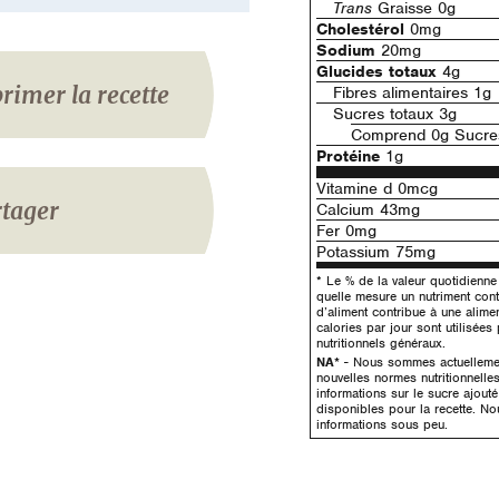
Trans
Graisse 0g
Cholestérol
0mg
Sodium
20mg
Glucides totaux
4g
rimer la recette
Fibres alimentaires 1g
Sucres totaux 3g
Comprend 0g Sucres
Protéine
1g
Vitamine d 0mcg
tager
Calcium 43mg
Fer 0mg
Potassium 75mg
* Le % de la valeur quotidienn
quelle mesure un nutriment con
d’aliment contribue à une alime
calories par jour sont utilisées
nutritionnels généraux.
NA*
- Nous sommes actuellement
nouvelles normes nutritionnelle
informations sur le sucre ajout
disponibles pour la recette. No
informations sous peu.