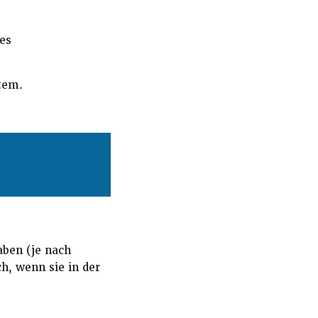
es
tem.
aben (je nach
ch, wenn sie in der