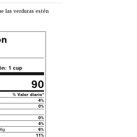
e las verduras estén
ón
l
ón:
1 cup
90
% Valor diario*
4%
0%
0%
4%
6g
6%
11%