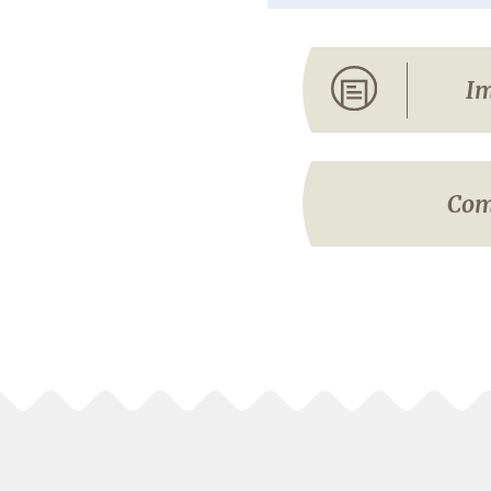
Im
Com