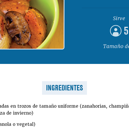
Sirve
5
Tamaño de
INGREDIENTES
adas en trozos de tamaño uniforme (zanahorias, champiño
za de invierno)
anola o vegetal)