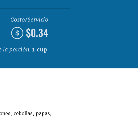
Costo/Servicio
$0.34
 la porción:
1 cup
nes, cebollas, papas,