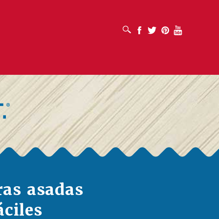
ABRIR CUADRO DE BÚSQUEDA
Facebook
Twitter
Pinterest
Youtube
ras asadas
áciles