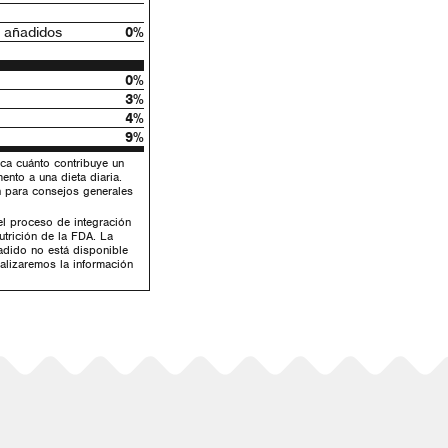
 añadidos
0%
0%
3%
4%
9%
dica cuánto contribuye un
ento a una dieta diaria.
an para consejos generales
l proceso de integración
trición de la FDA. La
adido no está disponible
ualizaremos la información