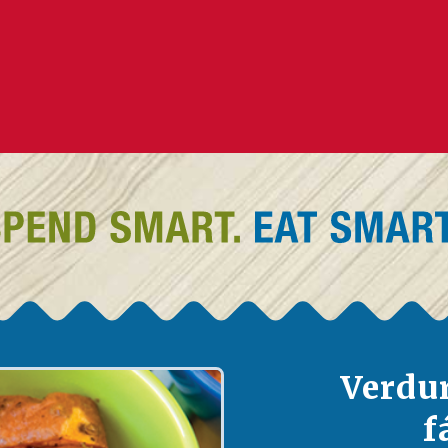
Verdu
f