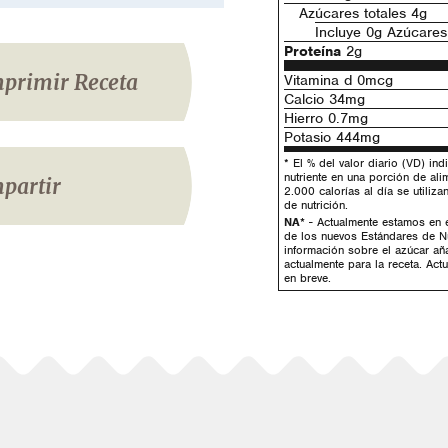
Azúcares totales 4g
Incluye 0g Azúcares
Proteína
2g
primir Receta
Vitamina d 0mcg
Calcio 34mg
Hierro 0.7mg
Potasio 444mg
* El % del valor diario (VD) in
nutriente en una porción de alim
partir
2.000 calorías al día se utiliz
de nutrición.
NA*
- Actualmente estamos en e
de los nuevos Estándares de Nu
información sobre el azúcar añ
actualmente para la receta. Act
en breve.