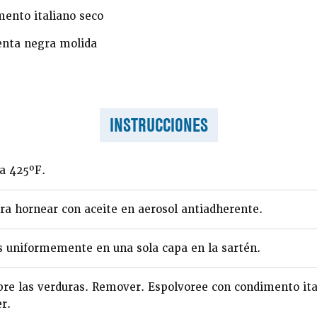
ento italiano seco
nta negra molida
INSTRUCCIONES
 a 425ºF.
ra hornear con aceite en aerosol antiadherente.
s uniformemente en una sola capa en la sartén.
bre las verduras. Remover. Espolvoree con condimento it
r.