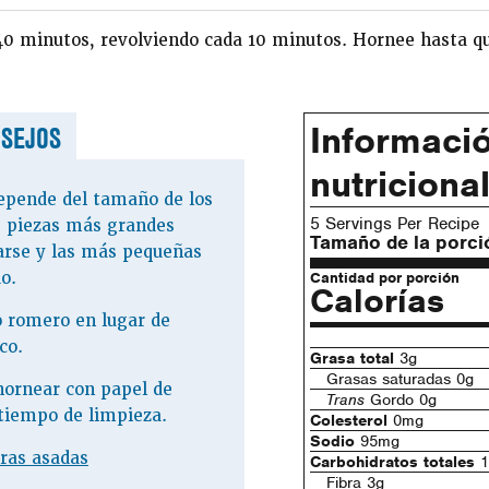
0 minutos, revolviendo cada 10 minutos. Hornee hasta qu
Informaci
SEJOS
nutriciona
epende del tamaño de los
5 Servings Per Recipe
s piezas más grandes
Tamaño de la porci
arse y las más pequeñas
o.
Cantidad por porción
Calorías
o romero en lugar de
co.
Grasa total
3g
Grasas saturadas 0g
hornear con papel de
Trans
Gordo 0g
tiempo de limpieza.
Colesterol
0mg
Sodio
95mg
ras asadas
Carbohidratos totales
1
Fibra 3g