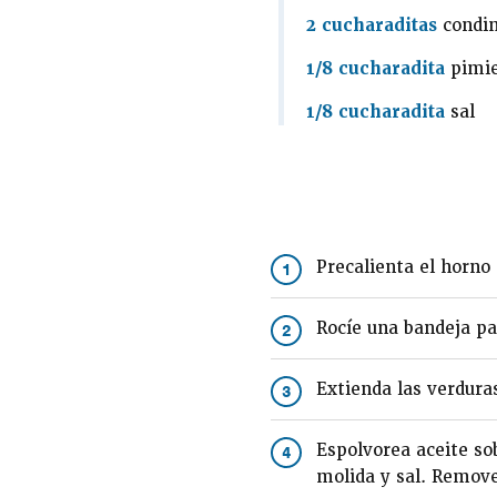
2 cucharaditas
condim
1/8 cucharadita
pimie
1/8 cucharadita
sal
Precalienta el horno
1
Rocíe una bandeja pa
2
Extienda las verdura
3
Espolvorea aceite so
4
molida y sal. Remove