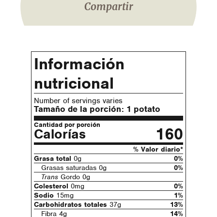
Compartir
Información
nutricional
Number of servings varies
Tamaño de la porción:
1 potato
Cantidad por porción
160
Calorías
% Valor diario*
Grasa total
0g
0%
Grasas saturadas 0g
0%
Trans
Gordo 0g
Colesterol
0mg
0%
Sodio
15mg
1%
Carbohidratos totales
37g
13%
Fibra 4g
14%