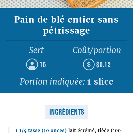
Pain de blé entier sans
pétrissage
Sert
Coût/portion
16
$0.12
Portion indiquée:
1 slice
INGRÉDIENTS
1 1/4 tasse (10 onces)
lait écrémé, tiède (100-