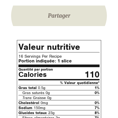
Partager
Valeur nutritive
16 Servings Per Recipe
Portion indiquée:
1 slice
Quantité par portion
110
Calories
% Valeur quotidienne*
Gras total
0.5g
1%
Gras saturés 0g
0%
Trans
Graisse 0g
Cholestérol
0mg
0%
Sodium
150mg
7%
Glucides totaux
23g
8%
Fibres alimentaires 2g
7%