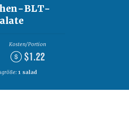
hen-BLT-
alate
Kosten/Portion
$1.22
sgröße:
1 salad