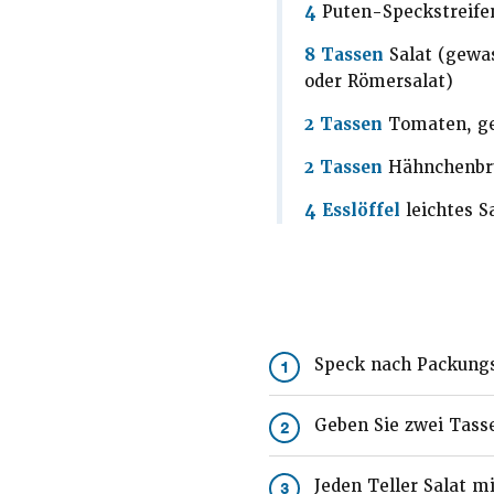
4
Puten-Speckstreife
8 Tassen
Salat (gewa
oder Römersalat)
2 Tassen
Tomaten, g
2 Tassen
Hähnchenbru
4 Esslöffel
leichtes S
Speck nach Packungsa
1
Geben Sie zwei Tasse
2
Jeden Teller Salat m
3