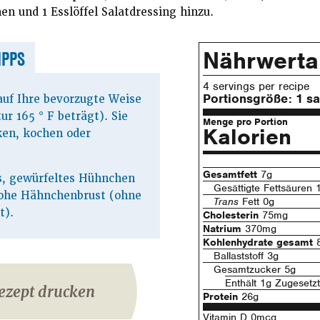
en und 1 Esslöffel Salatdressing hinzu.
Nährwert
IPPS
4 servings per recipe
Portionsgröße:
1 sa
uf Ihre bevorzugte Weise
r 165 ° F beträgt). Sie
Menge pro Portion
Kalorien
ken, kochen oder
Gesamtfett
7g
s, gewürfeltes Hühnchen
Gesättigte Fettsäuren 
 rohe Hähnchenbrust (ohne
Trans
Fett 0g
t).
Cholesterin
75mg
Natrium
370mg
Kohlenhydrate gesamt
Ballaststoff 3g
Gesamtzucker 5g
Enthält 1g Zugesetz
ezept drucken
Protein
26g
Vitamin D 0mcg