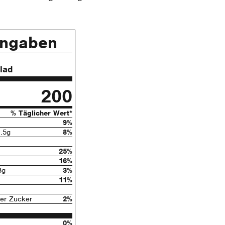
angaben
lad
200
% Täglicher Wert*
9%
1.5g
8%
25%
16%
8g
3%
11%
ter Zucker
2%
0%