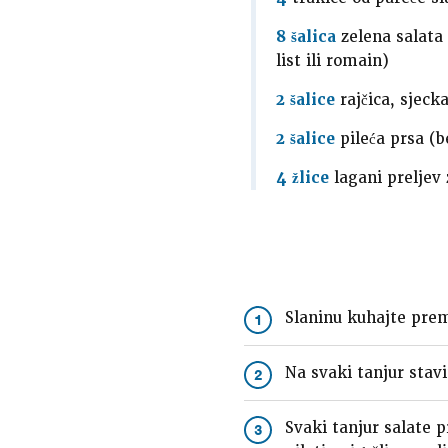
8 šalica
zelena salata 
list ili romain)
2 šalice
rajčica, sjeck
2 šalice
pileća prsa (b
4 žlice
lagani preljev 
Slaninu kuhajte prem
1
Na svaki tanjur stavit
2
Svaki tanjur salate pr
3