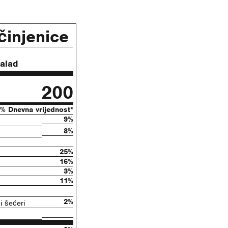
 činjenice
salad
200
% Dnevna vrijednost*
9%
8%
25%
16%
3%
11%
2%
 šećeri