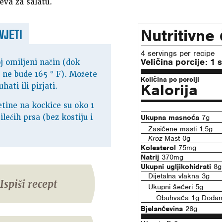
jeva za salatu.
Nutritivne
VJETI
4 servings per recipe
Veličina porcije:
1 
j omiljeni način (dok
 ne bude 165 ° F). Možete
Količina po porciji
Kalorija
hati ili pirjati.
etine na kockice su oko 1
ilećih prsa (bez kostiju i
Ukupna masnoća
7g
Zasićene masti 1.5g
Kroz
Mast 0g
Kolesterol
75mg
Natrij
370mg
Ukupni ugljikohidrati
8g
Dijetalna vlakna 3g
Ispiši recept
Ukupni šećeri 5g
Obuhvaća 1g Dodani
Bjelančevina
26g