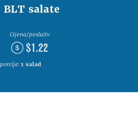
a BLT salate
Cijena/posluživanje
$1.22
 porcije:
1 salad