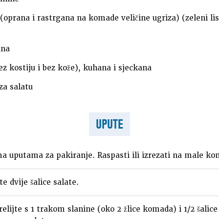
(oprana i rastrgana na komade veličine ugriza) (zeleni list
ana
ez kostiju i bez kože), kuhana i sjeckana
za salatu
UPUTE
a uputama za pakiranje. Raspasti ili izrezati na male ko
e dvije šalice salate.
elijte s 1 trakom slanine (oko 2 žlice komada) i 1/2 šalice 