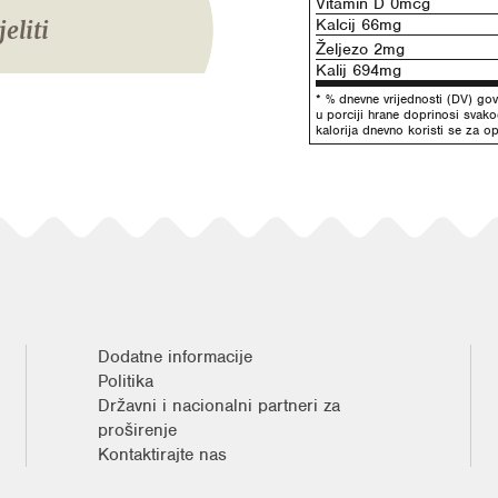
Vitamin D 0mcg
Kalcij 66mg
jeliti
Željezo 2mg
Kalij 694mg
* % dnevne vrijednosti (DV) gov
u porciji hrane doprinosi svak
kalorija dnevno koristi se za op
Dodatne informacije
Politika
Državni i nacionalni partneri za
proširenje
Kontaktirajte nas