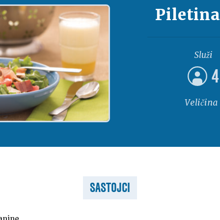
Piletin
Služi
4
Veličina
SASTOJCI
anine