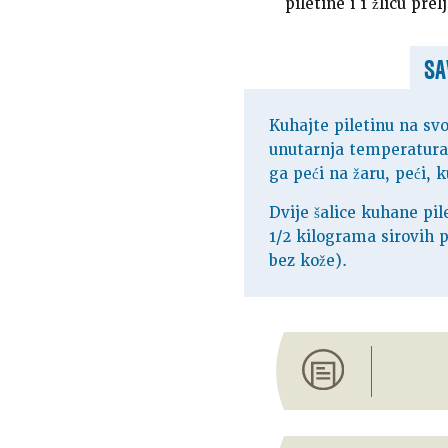
piletine i 1 žlicu prel
SA
Kuhajte piletinu na svo
unutarnja temperatura
ga peći na žaru, peći, ku
Dvije šalice kuhane pil
1/2 kilograma sirovih p
bez kože).