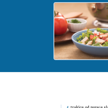
4
trakice od pureće sl