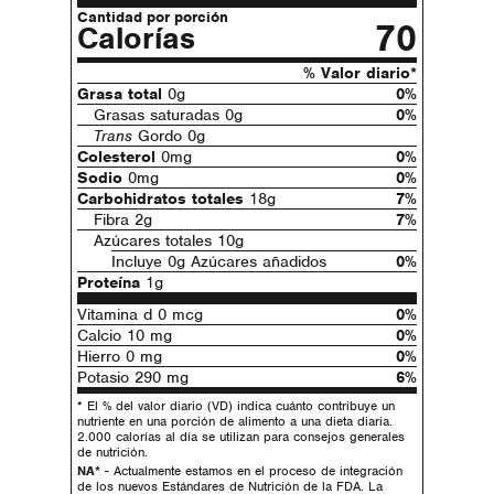
Cantidad por porción
70
Calorías
% Valor diario*
Grasa total
0g
0%
Grasas saturadas 0g
0%
Trans
Gordo 0g
Colesterol
0mg
0%
Sodio
0mg
0%
Carbohidratos totales
18g
7%
Fibra 2g
7%
Azúcares totales 10g
Incluye 0g Azúcares añadidos
0%
Proteína
1g
Vitamina d 0 mcg
0%
Calcio 10 mg
0%
Hierro 0 mg
0%
Potasio 290 mg
6%
* El % del valor diario (VD) indica cuánto contribuye un
nutriente en una porción de alimento a una dieta diaria.
2.000 calorías al día se utilizan para consejos generales
de nutrición.
NA*
- Actualmente estamos en el proceso de integración
de los nuevos Estándares de Nutrición de la FDA. La