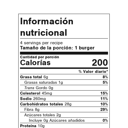
Información
nutricional
4 servings per recipe
Tamaño de la porción:
1 burger
Cantidad por porción
200
Calorías
% Valor diario*
Grasa total
6g
8%
Grasas saturadas 1g
5%
Trans
Gordo 0g
Colesterol
45mg
15%
Sodio
260mg
11%
Carbohidratos totales
28g
10%
Fibra 8g
29%
Azúcares totales 2g
Incluye 0g Azúcares añadidos
0%
Proteína
10g