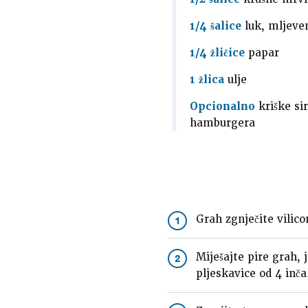
1/4 šalice
luk, mljeve
1/4 žličice
papar
1 žlica
ulje
Opcionalno
kriške sir
hamburgera
Grah zgnječite vilic
1
Miješajte pire grah, 
2
pljeskavice od 4 inča