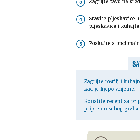
Zagrijte tavu na sred
3
Stavite pljeskavice 
4
pljeskavice i kuhajte
Poslužite s opcional
5
SA
Zagrijte roštilj i kuha
kad je lijepo vrijeme.
Koristite recept
za pr
pripremu suhog graha 