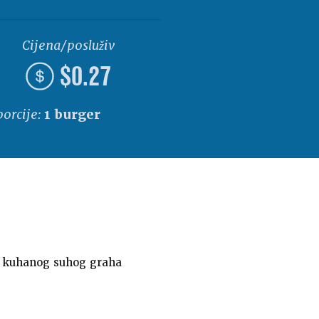
Cijena/posluživanje
$0.27
porcije:
1 burger
ice kuhanog suhog graha