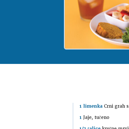
1 limenka
Crni grah s
1
Jaje, tučeno
1/2 šalice
krušne mrvi