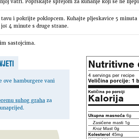
njoj vatri. Poprskajte sprejom za kuhanje koji se ne lijepi
u tavu i pokrijte poklopcem. Kuhajte pljeskavice 5 minuta 
 još 4 minute s druge strane.
nim sastojcima.
Nutritivne
VJETI
4 servings per recipe
Veličina porcije:
1 
jte ove hamburgere vani
Količina po porciji
Kalorija
ipremu suhog graha
za
unaprijed.
Ukupna masnoća
6g
Zasićene masti 1g
Kroz
Mast 0g
Kolesterol
45mg