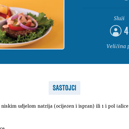
Služi
4
Veličina 
SASTOJCI
 niskim udjelom natrija (ocijeđen i ispran) ili 1 i pol šal
ce