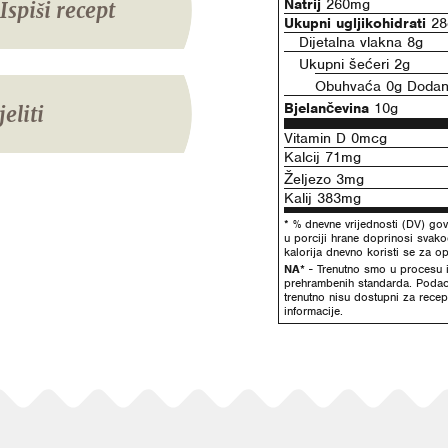
Natrij
260mg
Ispiši recept
Ukupni ugljikohidrati
28
Dijetalna vlakna 8g
Ukupni šećeri 2g
Obuhvaća 0g Dodani
Bjelančevina
10g
jeliti
Vitamin D 0mcg
Kalcij 71mg
Željezo 3mg
Kalij 383mg
* % dnevne vrijednosti (DV) gov
u porciji hrane doprinosi svak
kalorija dnevno koristi se za op
NA*
- Trenutno smo u procesu i
prehrambenih standarda. Poda
trenutno nisu dostupni za recep
informacije.