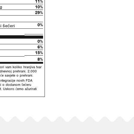
11%
g
10%
29%
0%
 šećeri
0%
6%
15%
8%
ori vam koliko hranjiva tvar
odnevnoj prehrani. 2.000
će savjete o prehrani.
ntegracije novih FDA
ci o dodanom šećeru
t. Uskoro ćemo ažurirati