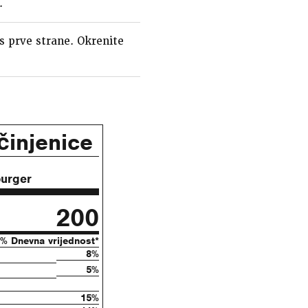
.
s prve strane. Okrenite
 činjenice
burger
200
% Dnevna vrijednost*
8%
5%
15%