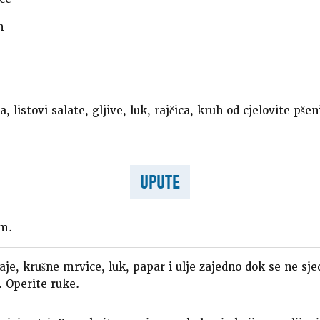
n
a, listovi salate, gljive, luk, rajčica, kruh od cjelovite pšen
UPUTE
om.
jaje, krušne mrvice, luk, papar i ulje zajedno dok se ne sje
. Operite ruke.