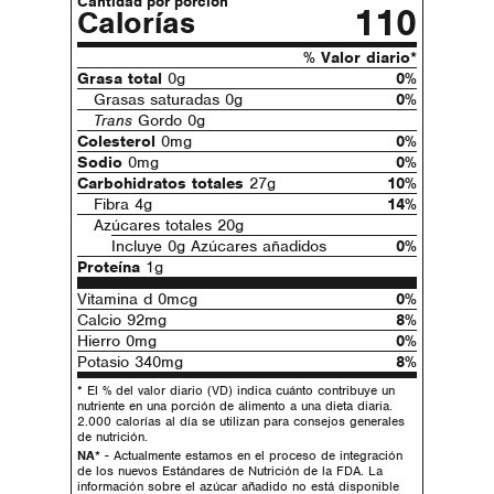
Cantidad por porción
110
Calorías
% Valor diario*
Grasa total
0g
0%
Grasas saturadas 0g
0%
Trans
Gordo 0g
Colesterol
0mg
0%
Sodio
0mg
0%
Carbohidratos totales
27g
10%
Fibra 4g
14%
Azúcares totales 20g
Incluye 0g Azúcares añadidos
0%
Proteína
1g
Vitamina d 0mcg
0%
Calcio 92mg
8%
Hierro 0mg
0%
Potasio 340mg
8%
* El % del valor diario (VD) indica cuánto contribuye un
nutriente en una porción de alimento a una dieta diaria.
2.000 calorías al día se utilizan para consejos generales
de nutrición.
NA*
- Actualmente estamos en el proceso de integración
de los nuevos Estándares de Nutrición de la FDA. La
información sobre el azúcar añadido no está disponible