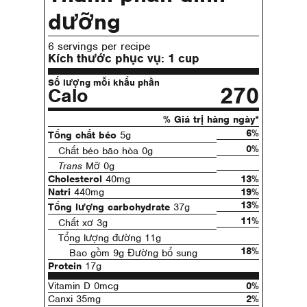
dưỡng
6 servings per recipe
Kích thước phục vụ:
1 cup
Số lượng mỗi khẩu phần
270
Calo
% Giá trị hàng ngày*
6%
Tổng chất béo
5g
0%
Chất béo bão hòa 0g
Trans
Mỡ 0g
Cholesterol
40mg
13%
Natri
440mg
19%
13%
Tổng lượng carbohydrate
37g
11%
Chất xơ 3g
Tổng lượng đường 11g
18%
Bao gồm 9g Đường bổ sung
Protein
17g
Vitamin D 0mcg
0%
Canxi 35mg
2%