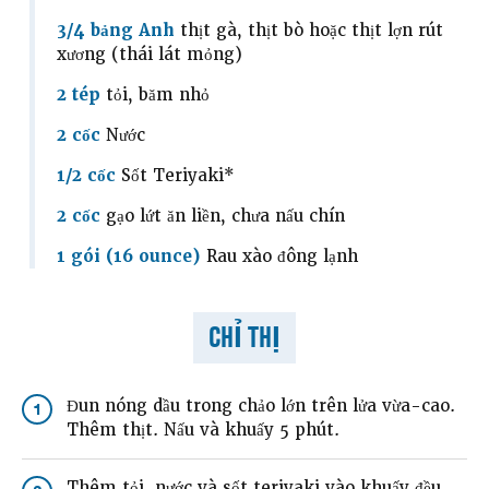
3/4 bảng Anh
thịt gà, thịt bò hoặc thịt lợn rút
xương (thái lát mỏng)
2 tép
tỏi, băm nhỏ
2 cốc
Nước
1/2 cốc
Sốt Teriyaki*
2 cốc
gạo lứt ăn liền, chưa nấu chín
1 gói (16 ounce)
Rau xào đông lạnh
CHỈ THỊ
Đun nóng dầu trong chảo lớn trên lửa vừa-cao.
1
Thêm thịt. Nấu và khuấy 5 phút.
Thêm tỏi, nước và sốt teriyaki vào khuấy đều.