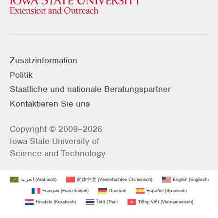
Zusatzinformation
Politik
Staatliche und nationale Beratungspartner
Kontaktieren Sie uns
Copyright © 2009–2026
Iowa State University of
Science and Technology
العربية
(
Arabisch
)
简体中文
(
Vereinfachtes Chinesisch
)
English
(
Englisch
)
Français
(
Französisch
)
Deutsch
Español
(
Spanisch
)
Hrvatski
(
Kroatisch
)
ไทย
(
Thai
)
Tiếng Việt
(
Vietnamesisch
)