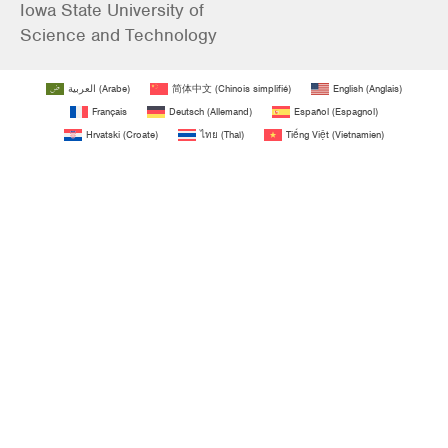
Iowa State University of
Science and Technology
العربية
(
Arabe
)
简体中文
(
Chinois simplifié
)
English
(
Anglais
)
Français
Deutsch
(
Allemand
)
Español
(
Espagnol
)
Hrvatski
(
Croate
)
ไทย
(
Thaï
)
Tiếng Việt
(
Vietnamien
)