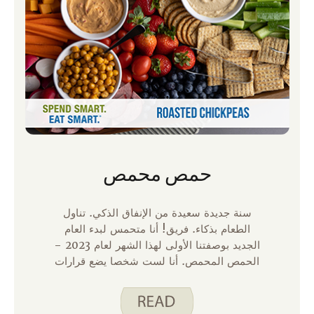
حمص محمص
سنة جديدة سعيدة من الإنفاق الذكي. تناول
الطعام بذكاء. فريق! أنا متحمس لبدء العام
الجديد بوصفتنا الأولى لهذا الشهر لعام 2023 –
الحمص المحمص. أنا لست شخصا يضع قرارات
كل عام ، لكنني أحاول أن أنمو وأتعلم من خلال
تذكير بالبقاء فضوليا وتجربة أشياء جديدة. عندما
بدأت في اختبار وكتابة هذه الوصفة للموقع ، كان