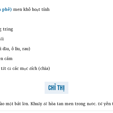
à phê)
men khô hoạt tính
g trắng
ối
 dầu, ô liu, rau)
ên cám
tất cả các mục đích (chia)
CHỈ THỊ
 một bát lớn. Khuấy để hòa tan men trong nước. Để yên 