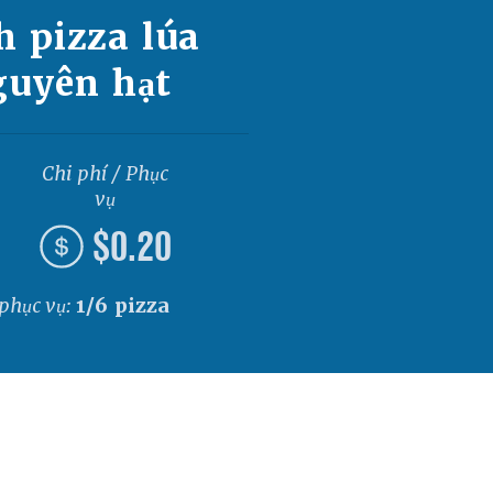
h pizza lúa
guyên hạt
Chi phí / Phục
vụ
$0.20
 phục vụ:
1/6 pizza