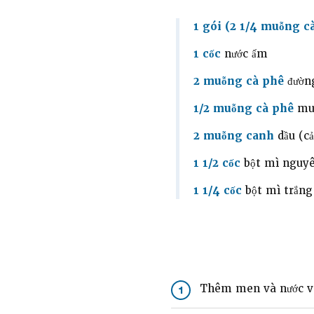
1 gói (2 1/4 muỗng c
1 cốc
nước ấm
2 muỗng cà phê
đườn
1/2 muỗng cà phê
mu
2 muỗng canh
dầu (cải
1 1/2 cốc
bột mì nguy
1 1/4 cốc
bột mì trắng 
Thêm men và nước vào
1