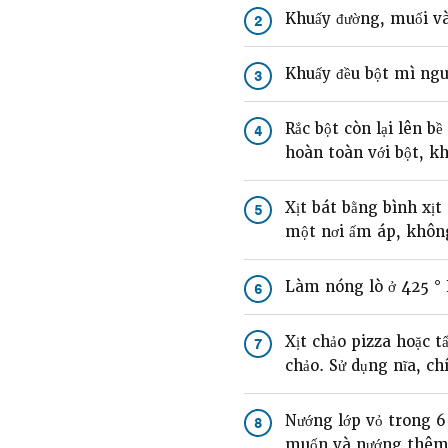
Khuấy đường, muối và
2
Khuấy đều bột mì ngu
3
Rắc bột còn lại lên b
4
hoàn toàn với bột, k
Xịt bát bằng bình xịt
5
một nơi ấm áp, không
Làm nóng lò ở 425 ° 
6
Xịt chảo pizza hoặc t
7
chảo. Sử dụng nĩa, chí
Nướng lớp vỏ trong 6
8
muốn và nướng thêm 1