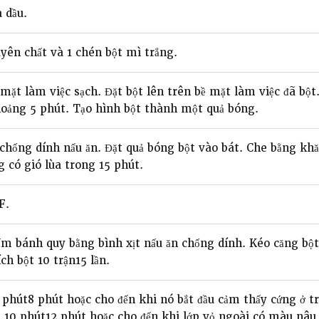
 dầu.
yên chất và 1 chén bột mì trắng.
ề mặt làm việc sạch. Đặt bột lên trên bề mặt làm việc đã bột
hoảng 5 phút. Tạo hình bột thành một quả bóng.
 chống dính nấu ăn. Đặt quả bóng bột vào bát. Che bằng khă
 có gió lùa trong 15 phút.
F.
ấm bánh quy bằng bình xịt nấu ăn chống dính. Kéo căng bột
ch bột 10 trận15 lần.
 phút8 phút hoặc cho đến khi nó bắt đầu cảm thấy cứng ở 
0 phút12 phút hoặc cho đến khi lớp vỏ ngoài có màu nâu 