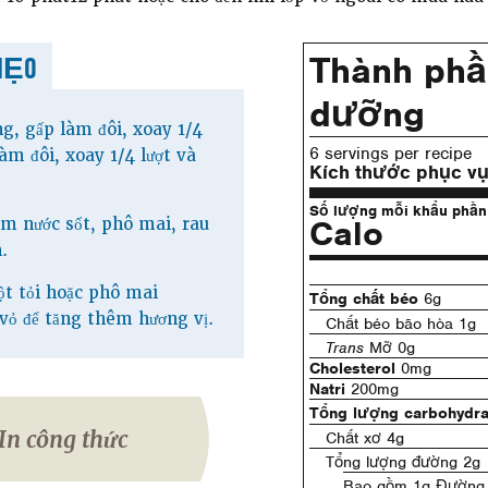
Thành phầ
MẸO
dưỡng
g, gấp làm đôi, xoay 1/4
6 servings per recipe
làm đôi, xoay 1/4 lượt và
Kích thước phục v
Số lượng mỗi khẩu phần
Calo
m nước sốt, phô mai, rau
.
bột tỏi hoặc phô mai
Tổng chất béo
6g
vỏ để tăng thêm hương vị.
Chất béo bão hòa 1g
Trans
Mỡ 0g
Cholesterol
0mg
Natri
200mg
Tổng lượng carbohydra
In công thức
Chất xơ 4g
Tổng lượng đường 2g
Bao gồm 1g Đường 