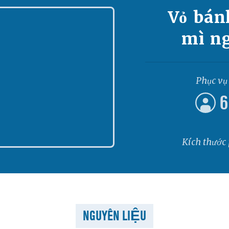
Vỏ bán
mì n
Phục vụ
6
Kích thước
NGUYÊN LIỆU