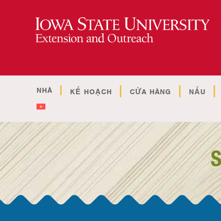
NHÀ
KẾ HOẠCH
CỬA HÀNG
NẤU