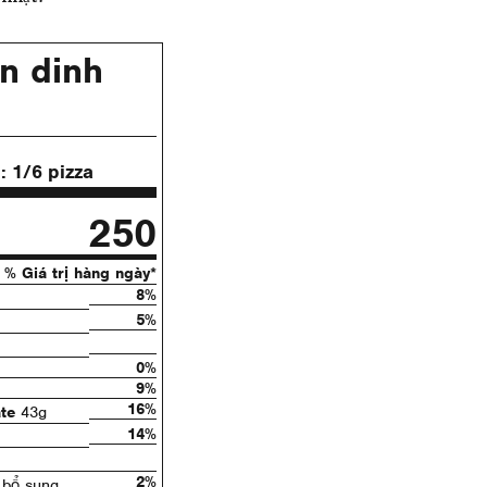
n dinh
ụ:
1/6 pizza
250
% Giá trị hàng ngày*
8%
5%
0%
9%
16%
te
43g
14%
2%
bổ sung