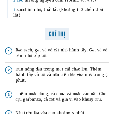
1 cốc
mì ống nguyên cám (rotini, vỏ, v.v.)
1
zucchini nhỏ, thái lát (khoảng 1-2 chén thái
lát)
CHỈ THỊ
Rửa sạch, gọt vỏ và cắt nhỏ hành tây. Gọt vỏ và
1
băm nhỏ tép tỏi.
Đun nóng dầu trong một cái chảo lớn. Thêm
2
hành tây và tỏi và nấu trên lửa vừa nhỏ trong 5
phút.
Thêm nước dùng, cà chua và nước vào nồi. Cho
3
đậu garbanzo, cà rốt và gia vị vào khuấy đều.
Nấu trên lửa vừa cao khoảng 5 phút.
4