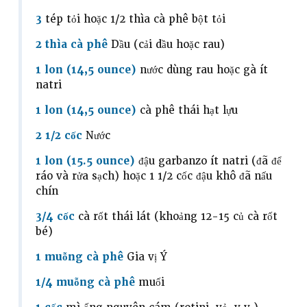
3
tép tỏi hoặc 1/2 thìa cà phê bột tỏi
2 thìa cà phê
Dầu (cải dầu hoặc rau)
1 lon (14,5 ounce)
nước dùng rau hoặc gà ít
natri
1 lon (14,5 ounce)
cà phê thái hạt lựu
2 1/2 cốc
Nước
1 lon (15.5 ounce)
đậu garbanzo ít natri (đã để
ráo và rửa sạch) hoặc 1 1/2 cốc đậu khô đã nấu
chín
3/4 cốc
cà rốt thái lát (khoảng 12-15 củ cà rốt
bé)
1 muỗng cà phê
Gia vị Ý
1/4 muỗng cà phê
muối