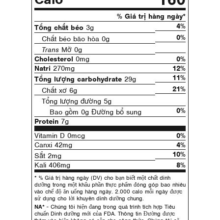
% Giá trị hàng ngày*
4%
Tổng chất béo
3g
0%
Chất béo bão hòa 0g
Trans
Mỡ 0g
Cholesterol
0mg
0%
Natri
270mg
12%
11%
Tổng lượng carbohydrate
29g
21%
Chất xơ 6g
Tổng lượng đường 5g
0%
Bao gồm 0g Đường bổ sung
Protein
7g
Vitamin D 0mcg
0%
Canxi 42mg
4%
10%
Sắt 2mg
Kali 406mg
8%
* % Giá trị hàng ngày (DV) cho bạn biết một chất dinh
dưỡng trong một khẩu phần thực phẩm đóng góp bao nhiêu
vào chế độ ăn uống hàng ngày. 2.000 calo mỗi ngày được
sử dụng cho lời khuyên dinh dưỡng chung.
NA*
- Chúng tôi hiện đang trong quá trình tích hợp Tiêu
chuẩn Dinh dưỡng mới của FDA. Thông tin Đường được