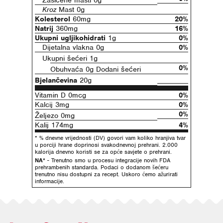
Zasićene masti 0g
Kroz
Mast 0g
Kolesterol
60mg
20%
Natrij
360mg
16%
Ukupni ugljikohidrati
1g
0%
Dijetalna vlakna 0g
0%
Ukupni šećeri 1g
0%
Obuhvaća 0g Dodani šećeri
Bjelančevina
20g
Vitamin D 0mcg
0%
Kalcij 3mg
0%
0%
Željezo 0mg
Kalij 174mg
4%
* % dnevne vrijednosti (DV) govori vam koliko hranjiva tvar
u porciji hrane doprinosi svakodnevnoj prehrani. 2.000
kalorija dnevno koristi se za opće savjete o prehrani.
NA*
- Trenutno smo u procesu integracije novih FDA
prehrambenih standarda. Podaci o dodanom šećeru
trenutno nisu dostupni za recept. Uskoro ćemo ažurirati
informacije.