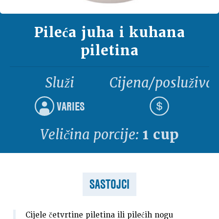
Pileća juha i kuhana
piletina
Služi
Cijena/posluživa
VARIES
Veličina porcije:
1 cup
SASTOJCI
Cijele četvrtine piletina ili pilećih nogu