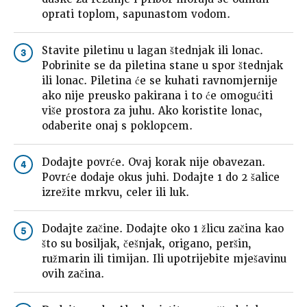
oprati toplom, sapunastom vodom.
Stavite piletinu u lagan štednjak ili lonac.
3
Pobrinite se da piletina stane u spor štednjak
ili lonac. Piletina će se kuhati ravnomjernije
ako nije preusko pakirana i to će omogućiti
više prostora za juhu. Ako koristite lonac,
odaberite onaj s poklopcem.
Dodajte povrće. Ovaj korak nije obavezan.
4
Povrće dodaje okus juhi. Dodajte 1 do 2 šalice
izrežite mrkvu, celer ili luk.
Dodajte začine. Dodajte oko 1 žlicu začina kao
5
što su bosiljak, češnjak, origano, peršin,
ružmarin ili timijan. Ili upotrijebite mješavinu
ovih začina.