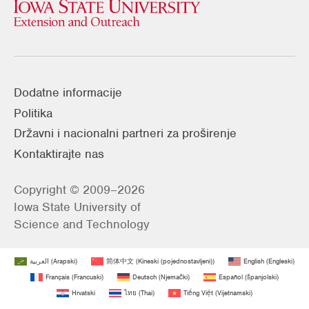
Dodatne informacije
Politika
Državni i nacionalni partneri za proširenje
Kontaktirajte nas
Copyright © 2009–2026
Iowa State University of
Science and Technology
العربية
(
Arapski
)
简体中文
(
Kineski (pojednostavljeni)
)
English
(
Engleski
)
Français
(
Francuski
)
Deutsch
(
Njemački
)
Español
(
španjolski
)
Hrvatski
ไทย
(
Thai
)
Tiếng Việt
(
Vijetnamski
)