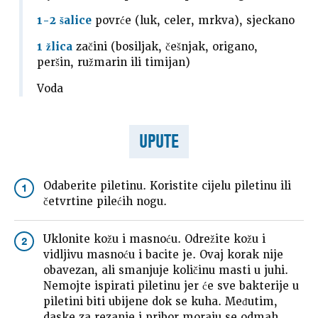
1-2 šalice
povrće (luk, celer, mrkva), sjeckano
1 žlica
začini (bosiljak, češnjak, origano,
peršin, ružmarin ili timijan)
Voda
UPUTE
Odaberite piletinu. Koristite cijelu piletinu ili
1
četvrtine pilećih nogu.
Uklonite kožu i masnoću. Odrežite kožu i
2
vidljivu masnoću i bacite je. Ovaj korak nije
obavezan, ali smanjuje količinu masti u juhi.
Nemojte ispirati piletinu jer će sve bakterije u
piletini biti ubijene dok se kuha. Međutim,
daske za rezanje i pribor moraju se odmah