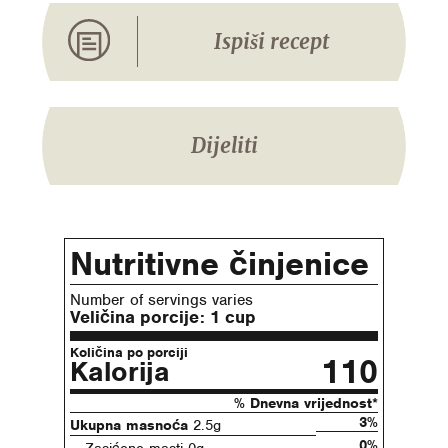
Ispiši recept
Dijeliti
Nutritivne činjenice
Number of servings varies
Veličina porcije:
1 cup
Količina po porciji
110
Kalorija
% Dnevna vrijednost*
3%
Ukupna masnoća
2.5g
0%