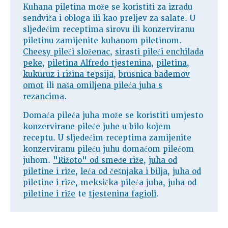
Kuhana piletina može se koristiti za izradu
sendviča i obloga ili kao preljev za salate. U
sljedećim receptima sirovu ili konzerviranu
piletinu zamijenite kuhanom piletinom.
Cheesy pileći složenac
,
sirasti pileći enchilada
peke
,
piletina Alfredo tjestenina
,
piletina,
kukuruz i rižina tepsija
,
brusnica bademov
omot
ili
naša omiljena pileća juha s
rezancima
.
Domaća pileća juha može se koristiti umjesto
konzervirane pileće juhe u bilo kojem
receptu. U sljedećim receptima zamijenite
konzerviranu pileću juhu domaćom pilećom
juhom.
"Rižoto" od smeđe riže
,
juha od
piletine i riže
,
leća od češnjaka i bilja
,
juha od
piletine i riže
,
meksička pileća juha
,
juha od
piletine i riže
te
tjestenina fagioli
.