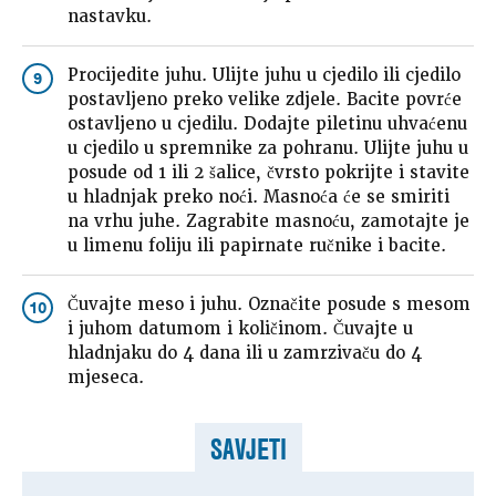
nastavku.
Procijedite juhu. Ulijte juhu u cjedilo ili cjedilo
9
postavljeno preko velike zdjele. Bacite povrće
ostavljeno u cjedilu. Dodajte piletinu uhvaćenu
u cjedilo u spremnike za pohranu. Ulijte juhu u
posude od 1 ili 2 šalice, čvrsto pokrijte i stavite
u hladnjak preko noći. Masnoća će se smiriti
na vrhu juhe. Zagrabite masnoću, zamotajte je
u limenu foliju ili papirnate ručnike i bacite.
Čuvajte meso i juhu. Označite posude s mesom
10
i juhom datumom i količinom. Čuvajte u
hladnjaku do 4 dana ili u zamrzivaču do 4
mjeseca.
SAVJETI