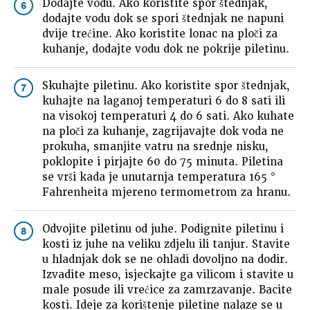
Dodajte vodu. Ako koristite spor štednjak,
6
dodajte vodu dok se spori štednjak ne napuni
dvije trećine. Ako koristite lonac na ploči za
kuhanje, dodajte vodu dok ne pokrije piletinu.
Skuhajte piletinu. Ako koristite spor štednjak,
7
kuhajte na laganoj temperaturi 6 do 8 sati ili
na visokoj temperaturi 4 do 6 sati. Ako kuhate
na ploči za kuhanje, zagrijavajte dok voda ne
prokuha, smanjite vatru na srednje nisku,
poklopite i pirjajte 60 do 75 minuta. Piletina
se vrši kada je unutarnja temperatura 165 °
Fahrenheita mjereno termometrom za hranu.
Odvojite piletinu od juhe. Podignite piletinu i
8
kosti iz juhe na veliku zdjelu ili tanjur. Stavite
u hladnjak dok se ne ohladi dovoljno na dodir.
Izvadite meso, isjeckajte ga vilicom i stavite u
male posude ili vrećice za zamrzavanje. Bacite
kosti. Ideje za korištenje piletine nalaze se u