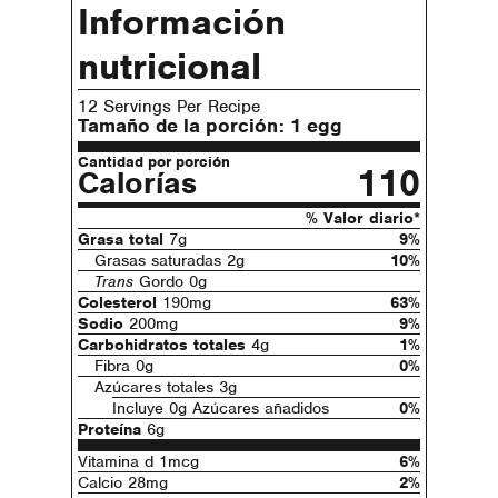
Información
nutricional
12 Servings Per Recipe
Tamaño de la porción:
1 egg
Cantidad por porción
110
Calorías
% Valor diario*
Grasa total
7g
9%
Grasas saturadas 2g
10%
Trans
Gordo 0g
Colesterol
190mg
63%
Sodio
200mg
9%
Carbohidratos totales
4g
1%
Fibra 0g
0%
Azúcares totales 3g
Incluye 0g Azúcares añadidos
0%
Proteína
6g
Vitamina d 1mcg
6%
Calcio 28mg
2%