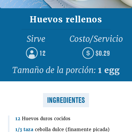
Huevos rellenos
Sirve
Costo/Servicio
12
$0.29
Tamaño de la porción:
1 egg
INGREDIENTES
12
Huevos duros cocidos
1/3 taza
cebolla dulce (finamente picada)