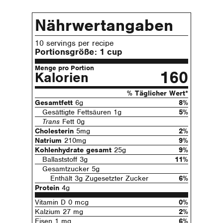
Nährwertangaben
10 servings per recipe
Portionsgröße:
1 cup
Menge pro Portion
160
Kalorien
% Täglicher Wert*
Gesamtfett
6g
8%
Gesättigte Fettsäuren 1g
5%
Trans
Fett 0g
Cholesterin
5mg
2%
Natrium
210mg
9%
Kohlenhydrate gesamt
25g
9%
Ballaststoff 3g
11%
Gesamtzucker 5g
Enthält 3g Zugesetzter Zucker
6%
Protein
4g
Vitamin D 0 mcg
0%
Kalzium 27 mg
2%
Eisen 1 mg
6%