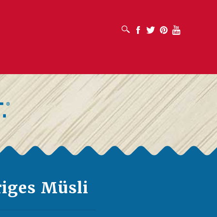
SUCHFELD ÖFFNEN
Facebook
Twitter
Pinterest
Youtube
iges Müsli