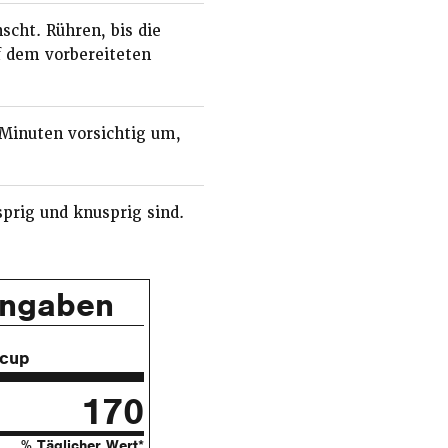
scht. Rühren, bis die
 dem vorbereiteten
 Minuten vorsichtig um,
prig und knusprig sind.
angaben
 cup
170
% Täglicher Wert*