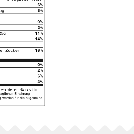
6%
.5g
3%
0%
2%
9g
11%
14%
ter Zucker
16%
0%
2%
6%
4%
wie viel ein Nährstoff in
täglichen Ernährung
g werden für die allgemeine