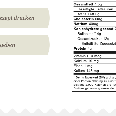
Gesamtfett
4.5g
Gesättigte Fettsäuren 
Trans
Fett 0g
ezept drucken
Cholesterin
0mg
Natrium
40mg
Kohlenhydrate gesamt
2
Ballaststoff 4g
Gesamtzucker 12g
Enthält 8g Zugesetz
igeben
Protein
4g
Vitamin D 0 mcg
Kalzium 19 mg
Eisen 1 mg
Kalium 148 mg
* Der % Tageswert (DV) gibt an, 
einer Portion Nahrung zu einer 
beiträgt. 2.000 Kalorien pro Ta
Ernährungsberatung verwendet.