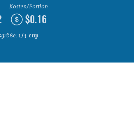
Kosten/Portion
2
$0.16
sgröße:
1/3 cup