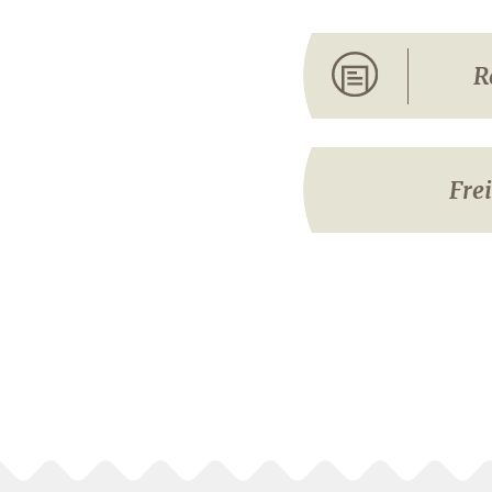
R
Fre