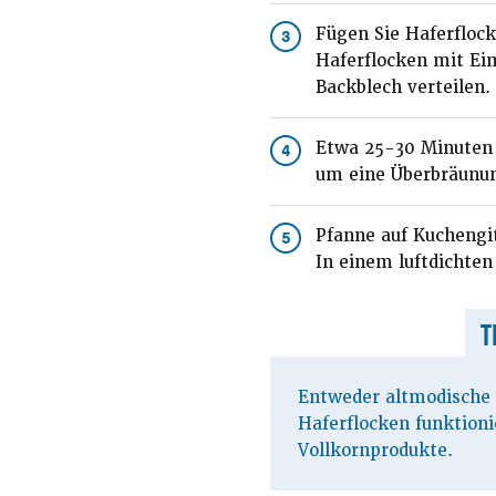
Fügen Sie Haferflock
3
Haferflocken mit Ei
Backblech verteilen.
Etwa 25-30 Minuten g
4
um eine Überbräunun
Pfanne auf Kuchengit
5
In einem luftdichten
T
Entweder altmodische 
Haferflocken funktioni
Vollkornprodukte.