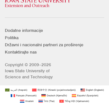
Dodatne informacije
Politika
Državni i nacionalni partneri za proširenje
Kontaktirajte nas
Copyright © 2009–2026
Iowa State University of
Science and Technology
العربية
(
Arapski
)
简体中文
(
Kineski (pojednostavljeni)
)
English
(
Engleski
)
Français
(
Francuski
)
Deutsch
(
Njemački
)
Español
(
španjolski
)
Hrvatski
ไทย
(
Thai
)
Tiếng Việt
(
Vijetnamski
)