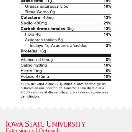
Grasa total
11g
14%
Grasas saturadas 3.5g
18%
Trans
Gordo 0g
Colesterol
40mg
13%
Sodio
480mg
21%
Carbohidratos totales
35g
13%
Fibra 4g
14%
Azúcares totales 5g
Incluye 1g Azúcares añadidos
2%
Proteína
13g
Vitamina d 0mcg
0%
Calcio 128mg
10%
Hierro 1mg
6%
Potasio 475mg
10%
* El % del valor diario (VD) indica cuánto contribuye un
nutriente en una porción de alimento a una dieta diaria.
2.000 calorías al día se utilizan para consejos generales
de nutrición.