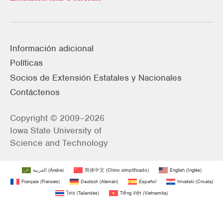
Información adicional
Políticas
Socios de Extensión Estatales y Nacionales
Contáctenos
Copyright © 2009–2026
Iowa State University of
Science and Technology
العربية
(
Árabe
)
简体中文
(
Chino simplificado
)
English
(
Inglés
)
Français
(
Francés
)
Deutsch
(
Alemán
)
Español
Hrvatski
(
Croata
)
ไทย
(
Tailandés
)
Tiếng Việt
(
Vietnamita
)