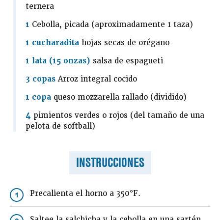
ternera
1
Cebolla, picada (aproximadamente 1 taza)
1 cucharadita
hojas secas de orégano
1 lata (15 onzas)
salsa de espagueti
3 copas
Arroz integral cocido
1 copa
queso mozzarella rallado (dividido)
4
pimientos verdes o rojos (del tamaño de una
pelota de softball)
INSTRUCCIONES
Precalienta el horno a 350°F.
1
Saltee la salchicha y la cebolla en una sartén