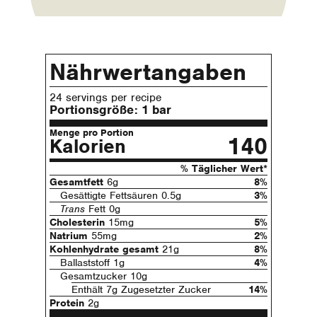
Nährwertangaben
24 servings per recipe
Portionsgröße:
1 bar
Menge pro Portion
140
Kalorien
% Täglicher Wert*
Gesamtfett
6g
8%
Gesättigte Fettsäuren 0.5g
3%
Trans
Fett 0g
Cholesterin
15mg
5%
Natrium
55mg
2%
Kohlenhydrate gesamt
21g
8%
Ballaststoff 1g
4%
Gesamtzucker 10g
Enthält 7g Zugesetzter Zucker
14%
Protein
2g