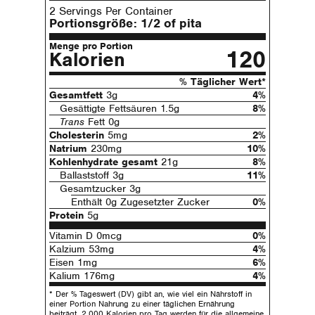
2 Servings Per Container
Portionsgröße:
1/2 of pita
Menge pro Portion
120
Kalorien
% Täglicher Wert*
Gesamtfett
3g
4%
Gesättigte Fettsäuren 1.5g
8%
Trans
Fett 0g
Cholesterin
5mg
2%
Natrium
230mg
10%
Kohlenhydrate gesamt
21g
8%
Ballaststoff 3g
11%
Gesamtzucker 3g
Enthält 0g Zugesetzter Zucker
0%
Protein
5g
Vitamin D 0mcg
0%
Kalzium 53mg
4%
Eisen 1mg
6%
Kalium 176mg
4%
* Der % Tageswert (DV) gibt an, wie viel ein Nährstoff in
einer Portion Nahrung zu einer täglichen Ernährung
beiträgt. 2.000 Kalorien pro Tag werden für die allgemeine