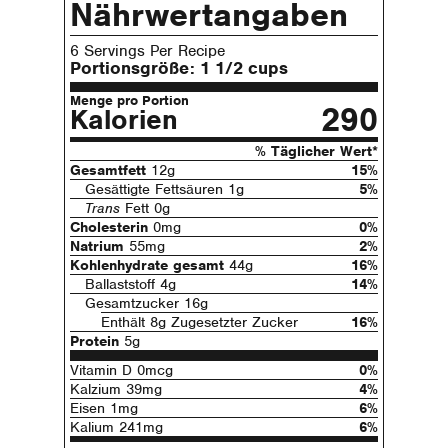
Nährwertangaben
6 Servings Per Recipe
Portionsgröße:
1 1/2 cups
Menge pro Portion
290
Kalorien
% Täglicher Wert*
Gesamtfett
12g
15%
Gesättigte Fettsäuren 1g
5%
Trans
Fett 0g
Cholesterin
0mg
0%
Natrium
55mg
2%
Kohlenhydrate gesamt
44g
16%
Ballaststoff 4g
14%
Gesamtzucker 16g
Enthält 8g Zugesetzter Zucker
16%
Protein
5g
Vitamin D 0mcg
0%
Kalzium 39mg
4%
Eisen 1mg
6%
Kalium 241mg
6%