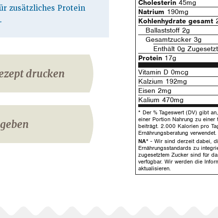
Cholesterin
45mg
r zusätzliches Protein
Natrium
190mg
.
Kohlenhydrate gesamt
2
Ballaststoff 2g
Gesamtzucker 3g
Enthält 0g Zugesetz
Protein
17g
ezept drucken
Vitamin D 0mcg
Kalzium 192mg
Eisen 2mg
Kalium 470mg
* Der % Tageswert (DV) gibt an, 
einer Portion Nahrung zu einer 
igeben
beiträgt. 2.000 Kalorien pro Ta
Ernährungsberatung verwendet.
NA*
- Wir sind derzeit dabei, 
Ernährungsstandards zu integrie
zugesetztem Zucker sind für da
verfügbar. Wir werden die Infor
aktualisieren.