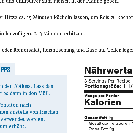
ln und Chilipulver zum Fleisch in der Pfanne geben.
r Hitze ca. 15 Minuten köcheln lassen, um Reis zu kochen
o hinzufügen. 2-3 Minuten erhitzen.
 oder Römersalat, Reismischung und Käse auf Teller legen
Nährwert
IPPS
8 Servings Per Recipe
Portionsgröße:
1 1
n den Abfluss. Lass das
f es dann in den Müll.
Menge pro Portion
Kalorien
 Tomaten nach
nen anstelle von frischen
Gesamtfett
9g
 verwendet werden.
Gesättigte Fettsäuren 
ium erhöht.
Trans
Fett 0g