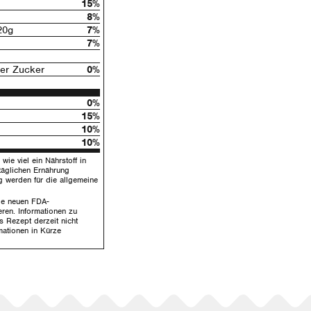
15%
8%
0g
7%
7%
ter Zucker
0%
0%
15%
10%
10%
wie viel ein Nährstoff in
täglichen Ernährung
g werden für die allgemeine
die neuen FDA-
ren. Informationen zu
s Rezept derzeit nicht
mationen in Kürze