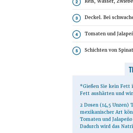
Reis, Wasser, Zwiebe
2
Deckel. Bei schwache
3
Tomaten und Jalapeñ
4
Schichten von Spinat
5
T
*Gießen Sie kein Fett i
Fett aushärten und wir
2 Dosen (14,5 Unzen)
mexikanischer Art kön
Tomaten und Jalapeño
Dadurch wird das Natr