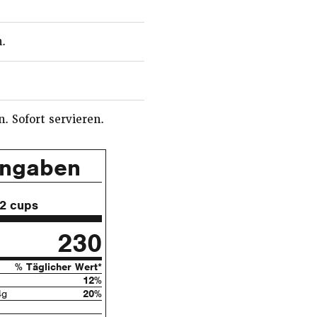
.
. Sofort servieren.
angaben
/2 cups
230
% Täglicher Wert*
12%
4g
20%