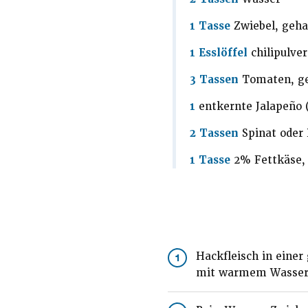
1 Tasse
Zwiebel, gehac
1 Esslöffel
chilipulver
3 Tassen
Tomaten, g
1
entkernte Jalapeño 
2 Tassen
Spinat oder
1 Tasse
2% Fettkäse,
Hackfleisch in einer
1
mit warmem Wasser a