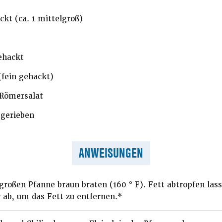
kt (ca. 1 mittelgroß)
ehackt
(fein gehackt)
 Römersalat
 gerieben
ANWEISUNGEN
 großen Pfanne braun braten (160 ° F). Fett abtropfen lass
b, um das Fett zu entfernen.*