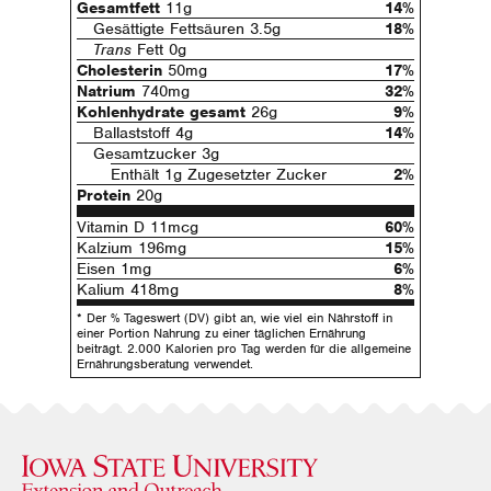
Gesamtfett
11g
14%
Gesättigte Fettsäuren 3.5g
18%
Trans
Fett 0g
Cholesterin
50mg
17%
Natrium
740mg
32%
Kohlenhydrate gesamt
26g
9%
Ballaststoff 4g
14%
Gesamtzucker 3g
Enthält 1g Zugesetzter Zucker
2%
Protein
20g
Vitamin D 11mcg
60%
Kalzium 196mg
15%
Eisen 1mg
6%
Kalium 418mg
8%
* Der % Tageswert (DV) gibt an, wie viel ein Nährstoff in
einer Portion Nahrung zu einer täglichen Ernährung
beiträgt. 2.000 Kalorien pro Tag werden für die allgemeine
Ernährungsberatung verwendet.