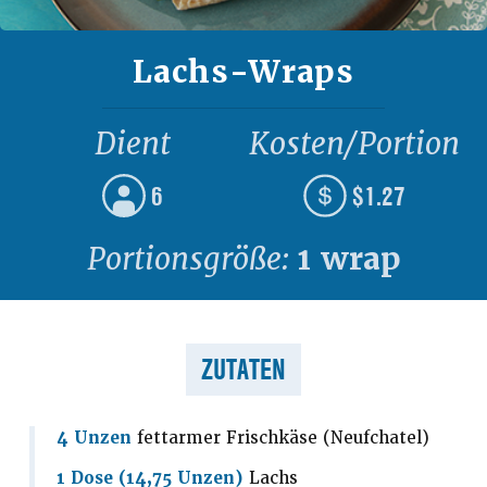
Lachs-Wraps
Dient
Kosten/Portion
6
$1.27
Portionsgröße:
1 wrap
ZUTATEN
4 Unzen
fettarmer Frischkäse (Neufchatel)
1 Dose (14,75 Unzen)
Lachs