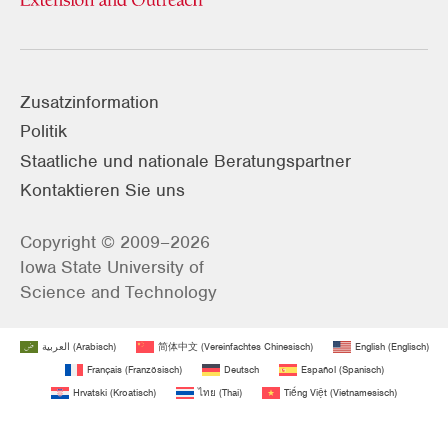
Zusatzinformation
Politik
Staatliche und nationale Beratungspartner
Kontaktieren Sie uns
Copyright © 2009–2026
Iowa State University of
Science and Technology
العربية
(
Arabisch
)
简体中文
(
Vereinfachtes Chinesisch
)
English
(
Englisch
)
Français
(
Französisch
)
Deutsch
Español
(
Spanisch
)
Hrvatski
(
Kroatisch
)
ไทย
(
Thai
)
Tiếng Việt
(
Vietnamesisch
)