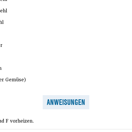
ehl
hl
r
h
der Gemüse)
ANWEISUNGEN
ad F vorheizen.