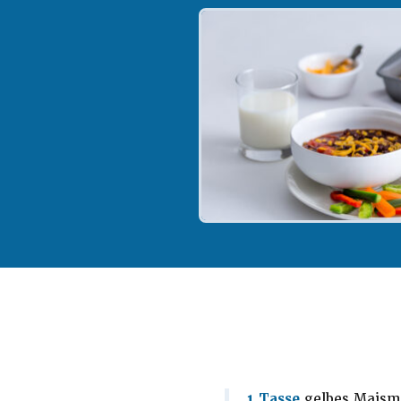
1 Tasse
gelbes Maism