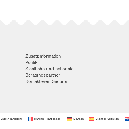
Zusatzinformation
Politik
Staatliche und nationale
Beratungspartner
Kontaktieren Sie uns
English
(
Englisch
)
Français
(
Französisch
)
Deutsch
Español
(
Spanisch
)