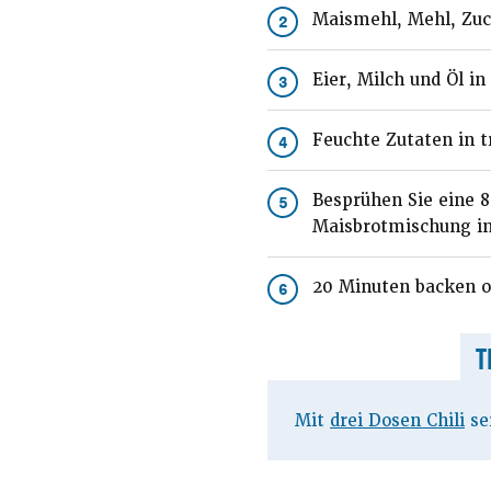
Maismehl, Mehl, Zuck
2
Eier, Milch und Öl in
3
Feuchte Zutaten in t
4
Besprühen Sie eine 8
5
Maisbrotmischung in 
20 Minuten backen od
6
T
Mit
drei Dosen Chili
se