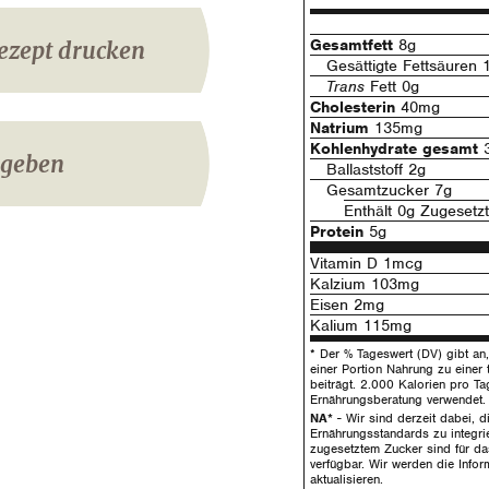
Gesamtfett
8g
ezept drucken
Gesättigte Fettsäuren 
Trans
Fett 0g
Cholesterin
40mg
Natrium
135mg
Kohlenhydrate gesamt
3
igeben
Ballaststoff 2g
Gesamtzucker 7g
Enthält 0g Zugesetz
Protein
5g
Vitamin D 1mcg
Kalzium 103mg
Eisen 2mg
Kalium 115mg
* Der % Tageswert (DV) gibt an, 
einer Portion Nahrung zu einer 
beiträgt. 2.000 Kalorien pro Ta
Ernährungsberatung verwendet.
NA*
- Wir sind derzeit dabei, 
Ernährungsstandards zu integrie
zugesetztem Zucker sind für da
verfügbar. Wir werden die Infor
aktualisieren.