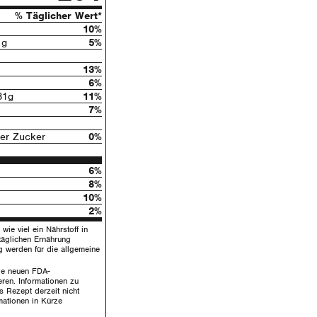
% Täglicher Wert*
10%
1g
5%
13%
6%
1g
11%
7%
ter Zucker
0%
6%
8%
10%
2%
wie viel ein Nährstoff in
täglichen Ernährung
g werden für die allgemeine
die neuen FDA-
ren. Informationen zu
s Rezept derzeit nicht
mationen in Kürze