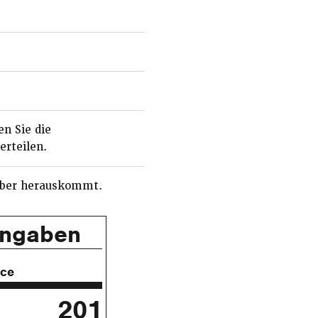
en Sie die
erteilen.
auber herauskommt.
angaben
ice
201