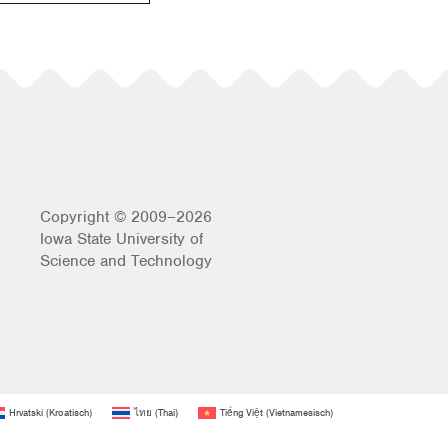
Copyright © 2009–2026
Iowa State University of
Science and Technology
Hrvatski
(
Kroatisch
)
ไทย
(
Thai
)
Tiếng Việt
(
Vietnamesisch
)