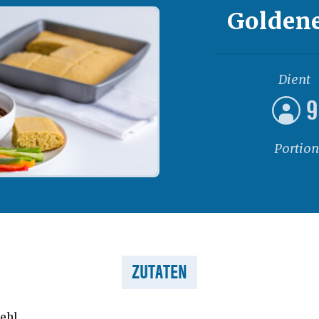
Golden
Dient
9
Portio
ZUTATEN
ehl