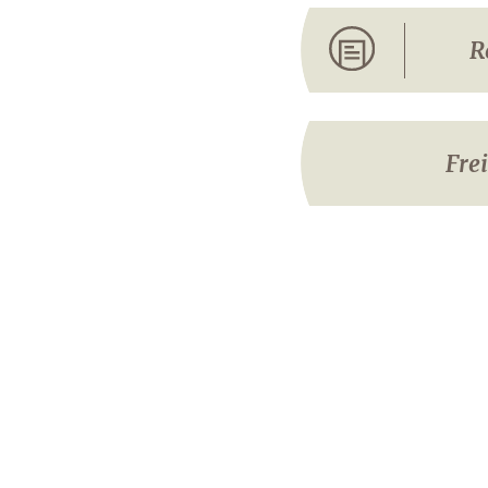
R
Fre