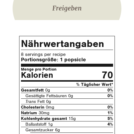
Freigeben
Nährwertangaben
8 servings per recipe
Portionsgröße:
1 popsicle
Menge pro Portion
70
Kalorien
% Täglicher Wert*
Gesamtfett
0g
0%
Gesättigte Fettsäuren 0g
0%
Trans
Fett 0g
Cholesterin
0mg
0%
Natrium
30mg
1%
Kohlenhydrate gesamt
15g
5%
Ballaststoff 1g
4%
Gesamtzucker 6g