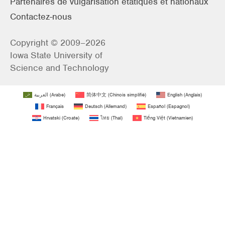
Partenaires de vulgarisation étatiques et nationaux
Contactez-nous
Copyright © 2009–2026
Iowa State University of
Science and Technology
العربية
(
Arabe
)
简体中文
(
Chinois simplifié
)
English
(
Anglais
)
Français
Deutsch
(
Allemand
)
Español
(
Espagnol
)
Hrvatski
(
Croate
)
ไทย
(
Thaï
)
Tiếng Việt
(
Vietnamien
)