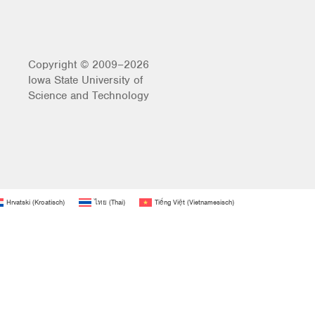
Copyright © 2009–2026
Iowa State University of
Science and Technology
Hrvatski
(
Kroatisch
)
ไทย
(
Thai
)
Tiếng Việt
(
Vietnamesisch
)