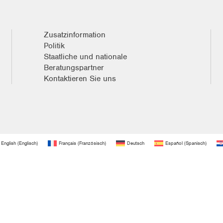
Zusatzinformation
Politik
Staatliche und nationale
Beratungspartner
Kontaktieren Sie uns
English
(
Englisch
)
Français
(
Französisch
)
Deutsch
Español
(
Spanisch
)