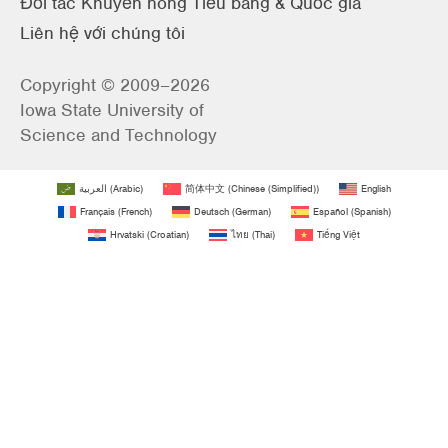
Đối tác Khuyến nông Tiểu bang & Quốc gia
Liên hệ với chúng tôi
Copyright © 2009–2026
Iowa State University of
Science and Technology
العربية
(
Arabic
)
简体中文
(
Chinese (Simplified)
)
English
Français
(
French
)
Deutsch
(
German
)
Español
(
Spanish
)
Hrvatski
(
Croatian
)
ไทย
(
Thai
)
Tiếng Việt